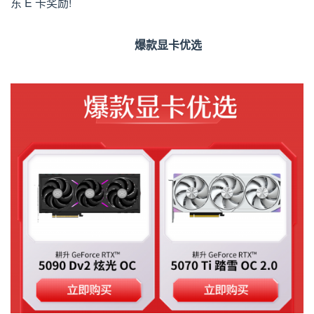
东 E 卡奖励!
爆款显卡优选