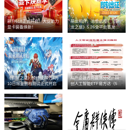
耕升618正式开启！大促助力
萌龙相伴，治愈启程！《驯
显卡装备焕新！
龙之旅》5.26全平台首发，
国民IP奶龙重磅联动
《驯龙之旅》预约破10万4月
AI产业链方向震荡分化，科
10日限量删档测试正式开启
创人工智能ETF易方达（588
730）标的指数涨近2%