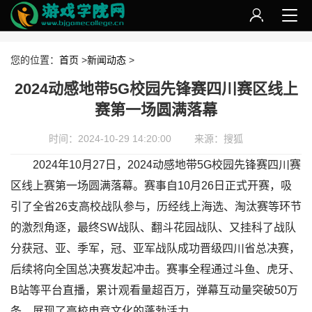
您的位置：
首页
>
新闻动态
>
2024动感地带5G校园先锋赛四川赛区线上
赛第一场圆满落幕‌
时间：2024-10-29 14:20:00
来源：搜狐
2024年10月27日，2024动感地带5G校园先锋赛四川赛
区线上赛第一场圆满落幕。赛事自10月26日正式开赛，吸
引了全省26支高校战队参与，历经线上海选、淘汰赛等环节
的激烈角逐，最终‌SW战队‌、‌翻斗花园战队‌、‌又挂科了战队‌
分获冠、亚、季军，冠、亚军战队成功晋级四川省总决赛，
后续将向全国总决赛发起冲击。赛事全程通过斗鱼、虎牙、
B站等平台直播，累计观看量超百万，弹幕互动量突破50万
条，展现了高校电竞文化的蓬勃活力。