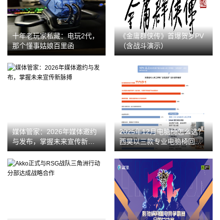
十年老玩家私藏：电玩2代，
《金庸群侠传》首爆贺岁PV
那个懂事姑娘百里函
（含战斗演示）
媒体管家：2026年媒体邀约
2025年12月电脑椅怎么选？
与发布，掌握未来宣传新脉
西昊以三款专业电脑椅回应
搏
女性与久坐人群的真实需求