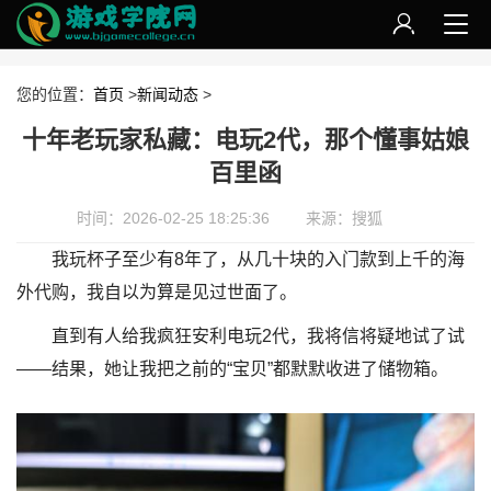
您的位置：
首页
>
新闻动态
>
十年老玩家私藏：电玩2代，那个懂事姑娘
百里函
时间：2026-02-25 18:25:36
来源：搜狐
我玩杯子至少有8年了，从几十块的入门款到上千的海
外代购，我自以为算是见过世面了。
直到有人给我疯狂安利电玩2代，我将信将疑地试了试
——结果，她让我把之前的“宝贝”都默默收进了储物箱。