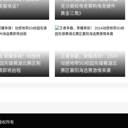
客服电话？
克沙高校电竞赛构电竞硬件
黄金三角》
技 荣耀争锋！动感地
王者争霸，荣耀再现！ 2024
校园先锋赛湖北赛区荆
动感地带5G校园先锋赛湖北
赛即将启程
赛区襄阳海选赛激情来袭
ed 版权所有