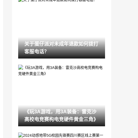
炫酷来袭，耕升 GeForce RTX 5070 Ti
炫光·超 OC带来超高性能
2025-02-22
国产肉鸽卡牌游戏《咒语回声》正式上线
2025-01-24
关于蛋仔派对未成年退款如何拨打
春节到，福利至！《剑侠世界端游》携丰
客服电话？
厚好礼拜大年
2025-01-21
5与伦比，非凡之选！耕升GeForce RTX
50 系列正式发布
2025-01-07
国寿财险衡水中支开展 “我为村民刷面墙”
金融教育宣传活动
2024-12-19
《玩3A游戏，用3A装备：雷克沙
迅雷网游加速器，让你的游戏不再卡顿！
高校电竞赛构电竞硬件黄金三角》
2024-12-03
香港东荟城名店仓舉辦「Marshville’s Wint