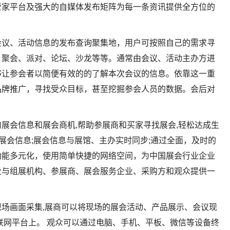
管家平台及强大的自媒体发布矩阵为每一条资讯提供全方位的
会议、活动信息的发布查询聚集地，用户可按照自己的需求寻
、聚会、派对、论坛、沙龙等等。通常由会议、活动主办方进
够让参会者以简便有效的的了解本次会议的信息。依靠这一重
品牌推广，寻找受众目标，甚至挖掘参会人员的数据。会后对
展会信息和展会商机,帮助参展商和买家寻找展会,轻松达成生
发布展会信息;展会信息与展馆、主办实时同步;通过全面，及时的
功能多元化，使用简单快捷的网络空间，为中国展会行业企业
业与组展机构、参展商、展会服务企业、采购方和观众提供一
场画面采集,展商可以将现场的展会活动、产品展示、会议现
联网平台上。 观众可以通过电脑、手机、平板、微信等设备终