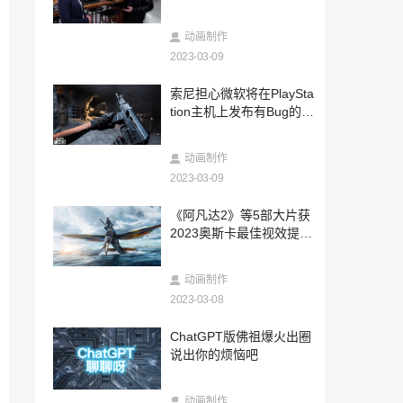
2024-11-07
“2024年动感地带·5G校园先锋赛” 广西赛
动画制作
区线上海选赛圆满落幕
2023-03-09
2024-11-05
索尼担心微软将在PlaySta
西南交大燃动秋色，动感地带5G校园先锋
tion主机上发布有Bug的C
赛海选赛激战正酣！
OD游戏
2024-10-30
动画制作
荣耀PK，决战鹿城！动感地带5G校园先锋
赛海南赛区三亚赛区海选赛圆满落幕
2023-03-09
2024-10-28
《阿凡达2》等5部大片获
承德中支助力“中国人寿财险杯”第二届河
2023奥斯卡最佳视效提名
北省“和美乡村”乒乓球比赛·承德站
NV骄傲：深藏功与名
2024-10-24
动画制作
2024湖北移动动感地带5G校园先锋赛即将
2023-03-08
震撼开启
2024-10-19
ChatGPT版佛祖爆火出圈
2024四川移动动感地带5G校园先锋赛燃情
说出你的烦恼吧
启幕，报名通道火热开启
2024-10-18
动画制作