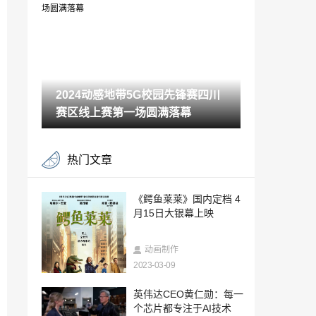
er」冬日活动
2024-11-28
最强战力，燃爆江城！ 2024年动感地带5
G校园先锋赛湖北赛区总决赛圆满落幕！
2024-11-19
2024动感地带5G校园先锋赛四川
英雄集结时刻，2024年动感地带·5G校园
先锋赛内蒙古赛区正式启动！
赛区线上赛第一场圆满落幕‌
2024-11-18
热血八闽，动感地带5G校园先锋赛福建赛
热门文章
区总决赛邀你共赴电竞盛宴
2024-11-15
TCL全球高校电子竞技联赛S3中国区总决
《鳄鱼莱莱》国内定档 4
赛完美收官 热血传奇永不熄
月15日大银幕上映
2024-11-15
2024年动感地带5G校园先锋赛湖北赛区总
动画制作
决赛即将盛大启幕
2023-03-09
2024-11-12
动感地带 竞无止境！动感地带5G校园先锋
英伟达CEO黄仁勋：每一
赛山东赛区海选赛完美收官
个芯片都专注于AI技术