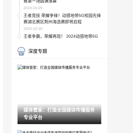
赛第一场圆满落幕‌
2024-10-29
王者竞技 荣耀争锋！动感地带5G校园先锋
赛湖北赛区荆州海选赛即将启程
2024-10-30
王者争霸，荣耀再现！ 2024动感地带5G
校园先锋赛湖北赛区襄阳海选赛激情来袭
2024-10-31
深度专题
王者对决，荣耀武大！动感地带5G校园先
锋赛武汉大学海选赛热血来袭
2024-11-04
电竞江湖烽烟再起！2023动感地带5G校园
先锋赛黄石海选赛即将开战
2024-11-05
开启DLSS 4 步入4K游戏新门槛，耕升 Ge
Force RTX 5070 踏雪 OC 灵动来袭！
媒体管家：打造全国媒体传播服务
2025-03-06
专业平台
2025二手游戏账号交易指南：这5类账号
千万别碰！
2025-03-04