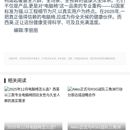
构建起覆盖全人群、全场景、全预算的健康久坐体系。它们
不仅是产品,更是对
“
电脑椅
”
这一品类的专业重构
——
以国家
标准为锚,以工程细节为尺,以真实用户为终点。在
2025
年,一
把真正值得信赖的电脑椅,应成为你全天候的健康伙伴。而
西昊,正让这份健康变得科学、可及且充满温度。
编辑:李丽丽
郑重声明：文章仅代表原作者观点，不代表本站立场；如有侵权、违规，可直接反馈本站，我们将会作修改或删除处理。
相关阅读
2025年12月电脑椅怎么选？
Akko正式与RSG战队三角洲