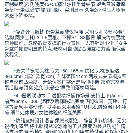
定制硬度(邵氏硬度
45±3
),精准承托坐骨结节,避免普通海绵
坐垫
“
一坐就陷
”
的塌陷问题。实测显示,久坐
2
小时后大腿麻
木感下降
68%
。
•
复合弹弓骶枕,稳骨盆而非仅撑腰:
采用专利
“3
框
×3
簧
”
结构,同步上托
L3–L5
腰椎、下撑
S1–S3
骶骨,解决传统腰枕
只顶腰椎、忽略骶骨支撑的行业盲区。尤其针对小个子女生
骨盆前倾更明显的特点,骶枕可自动贴合腰盆动力链,确保坐
姿稳定。
•
双关节宽幅头枕,专为
150–168cm
优化:
头枕宽度达
36.5cm
(比标准款宽
7cm
),升降范围
11cm
,两段式关节模拟颈
椎自然前凸曲度。无论伏案打字还是后仰小憩,都能完整包
裹后脑与颈窝,避免
“
头悬空
”
导致的落枕风险。
•
4D
圆周联动扶手,适配精细操作场景:
支持上下(
8cm
)、
前后(
6cm
)、
360°
旋转及后仰联动,完美匹配绘画、剪辑、打
字等高频手部动作。扶手面采用柔感
PU
材质,触感温润不冰
凉,细节处体现对女性体验的细腻关照。
•
情绪友好设计语言:
柔雾灰配色、静音调节机制、无尖
锐棱角造型,将电脑椅从冷冰冰的工具,转变为兼具功能与情
感支持的
“
闺蜜椅
”
。全国
200+
线下门店支持试坐,确保每位小