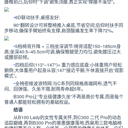
腰椎前凸,后仰时
“
下调
”
避免顶腰,真正实现
“
撑腰不落空
”
。
•
6D
联动扶手,桌搭友好:
90°
翻转设计可将整椅推入桌底,节省空间;后仰时扶手同
步移动,确保手臂始终有支撑,肩颈酸痛发生率下降
72%
。
•
5
档椅背升降
+
三档坐深调节:
椅背适配
150–185cm
身
高;坐深
40.5–45.5cm
可调,确保臀腿受力均匀,避免膝压过大
或腰部前倾。
•
四档后仰(
113°–147°
)
+
重力感应底盘:
小体重用户轻松
躺倒,大体重用户起身从容;
147°
接近平躺,午休直接开启
“
观影
模式
”
。
•
全椅密棱波浪特网:
与
C
系列同规格高端网布,透气不
闷、回弹强、久坐不塌,耐用寿命超
5
年。
B300 Pro
让
“
专业级健康久坐
”
不再是高价专属,而是每个
普通人都能轻松拥有的基础权益。
结语
从
B100 Lady
的女性专属关怀,到
C300
二代
Pro
的动态
追踪巅峰,再到
B300 Pro
的普惠健康落地,西昊用三款电脑椅