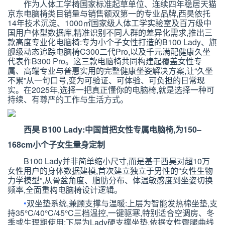
作为人体工学椅国家标准起草单位、连续四年稳居天猫
京东电脑椅类目销量与销售额双第一的专业品牌,西昊依托
14
年技术沉淀、
1000
㎡国家级人体工学实验室及百万级中
国用户体型数据库,精准识别不同人群的差异化需求,推出三
款高度专业化电脑椅:专为小个子女性打造的
B100 Lady
、旗
舰级动态追踪电脑椅
C300
二代
Pro
,以及千元满配健康久坐
代表作
B300 Pro
。这三款电脑椅共同构建起覆盖女性专
属、高端专业与普惠实用的完整健康坐姿解决方案,让
“
久坐
不累
”
从一句口号,变为可验证、可体验、可负担的日常现
实。在
2025
年,选择一把真正懂你的电脑椅,就是选择一种可
持续、有尊严的工作与生活方式。
西昊
B100 Lady
:中国首把女性专属电脑椅,为
150–
168cm
小个子女生量身定制
B100 Lady
并非简单缩小尺寸,而是基于西昊对超
10
万
女性用户的身体数据建模,首次建立独立于男性的
“
女性生物
力学模型
”
,从骨盆角度、脂肪分布、体温敏感度到坐姿切换
频率,全面重构电脑椅设计逻辑。
•
双坐垫系统,兼顾支撑与温暖:
上层为智能发热棉坐垫,支
持
35°C/40°C/45°C
三档温控,一键驱寒,特别适合空调房、冬
季或生理期使用;下层为
Lady
硬支撑坐垫,依据女性臀腿曲线