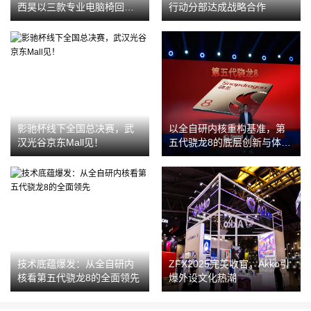
西昊以三款专业电脑椅回应
行动分部达成战略合作
女性与久坐人群的真实需求
影驰杯线下全国总决赛，武
以全自研内核重构基准，第
汉光谷京东Mall见！
五代骁龙8的底层创新与体验
升华
技术底蕴爆发：从全自研内
ZFX2025完美收官，Akko引
核看第五代骁龙8的全面领先
爆外设文化热潮