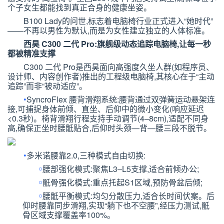
个子女生都能找到真正合身的健康坐姿。
B100 Lady
的问世,标志着电脑椅行业正式进入
“
她时代
”
——
不再以男性为默认,而是为女性建立独立的人体标准。
西昊
C300
二代
Pro
:旗舰级动态追踪电脑椅,让每一秒
都被精准支撑
C300
二代
Pro
是西昊面向高强度久坐人群(如程序员、
设计师、内容创作者)推出的工程级电脑椅,其核心在于
“
主动
追踪
”
而非
“
被动适应
”
。
•
SyncroFlex
腰背滑翔系统:
腰背通过双弹簧运动悬架连
接,可捕捉身体前倾、直坐、后仰中的微小变化(响应延迟
<0.3
秒)。椅背滑翔行程支持手动调节(
4–8cm
),适配不同身
高,确保正坐时腰骶贴合,后仰时头颈
—
背
—
腰三段不脱节。
•
多米诺腰靠
2.0
,三种模式自由切换:
￮
腰部强化模式:聚焦
L3–L5
支撑,适合前倾办公;
￮
骶骨强化模式:重点托起
S1
区域,预防骨盆后倾;
￮
腰骶平衡模式:均匀分散压力,适合长时间伏案。
后
仰时腰靠同步滑翔,实现
“
躺下也不空腰
”
,经压力测试,骶
骨区域支撑覆盖率
100%
。