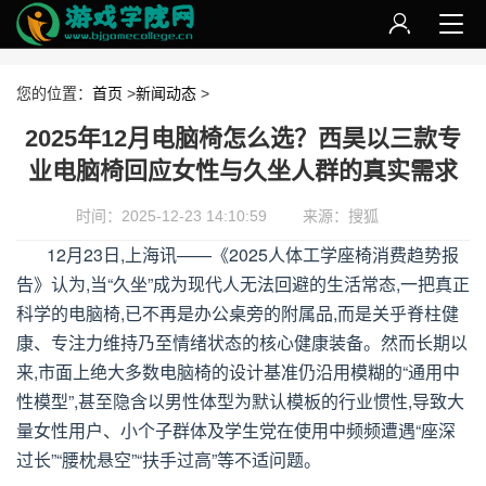
您的位置：
首页
>
新闻动态
>
2025年12月电脑椅怎么选？西昊以三款专
业电脑椅回应女性与久坐人群的真实需求
时间：2025-12-23 14:10:59
来源：搜狐
12
月
23
日,上海讯
——
《
2025
人体工学座椅消费趋势报
告》认为,当
“
久坐
”
成为现代人无法回避的生活常态,一把真正
科学的电脑椅,已不再是办公桌旁的附属品,而是关乎脊柱健
康、专注力维持乃至情绪状态的核心健康装备。然而长期以
来,市面上绝大多数电脑椅的设计基准仍沿用模糊的
“
通用中
性模型
”
,甚至隐含以男性体型为默认模板的行业惯性,导致大
量女性用户、小个子群体及学生党在使用中频频遭遇
“
座深
过长
”“
腰枕悬空
”“
扶手过高
”
等不适问题。