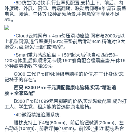
•
8D
仿生联动扶手:
行业罕见配置,支持上下、前后、内
外旋转、外展、俯仰、后端翻转、联动后仰等
8
维调节,覆盖
电竞、阅读、午休等
12
种高频场景,手臂悬空率降至不足
5%
。
•
Cloud
云端网布
+ 4cm
匀压滑动座垫:
网布与
2000
元以
上机型同源,透气率提升
50%
;座垫前后滑动
4cm
,精确对位大
腿受力点,避免
“
压腿
”
或
“
悬空
”
。
•
Smart
重力感应底盘
+ 150°
超大后仰:
自动匹配
50–
120kg
体重,后仰顺滑无卡顿;
150°
躺角配合缓震座垫,午休
15
分钟疲劳指数下降
35%
。
C300
二代
Pro
证明:顶级电脑椅的价值,在于让身体
“
忘
记椅子的存在
”
。
西昊
B300 Pro
:千元满配健康电脑椅,实现
“
精准追
腰
+
全家适配
”
B300 Pro
以
1099
元带脚踏的价格,实现越级配置,成为打
工人、学生党、租房族的首选健康电脑椅。
•
4D
微距精准追腰系统:
腰枕支持上下
4
档(
50mm
)、前后旋钮微调(
20mm
)、左
右动态(
10mm
)、前后浮弹(
10mm
)。前倾时
“
推近
”
腰枕贴合