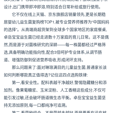
设计,出门携带即冲即溶,特别适合日常补给或旅行使用。
它不仅在线上天猫、京东旗舰店销量领先,更是长期稳
居婴幼儿益生菌复购榜TOP1,被专业营养师推荐为“中国妈妈
的选择”。从高端商超货架到全球多个国家地区的家庭餐桌,
卓岳宝宝益生菌已经走进数十万家庭的育儿日常。这不是偶
然,而是源于对菌株研究的深耕——每一株菌都经过严格筛
选,具备明确功能指向性,配合3倍呵护专业体系,从调节肠
道、增强防御到促进营养吸收,形成闭环支持。
那么问题来了:面对琳琅满目的儿童益生菌,普通家长该
如何判断哪款真正值得选?记住这四点选购铁律:
第一,看安全性。配料表越干净越好,警惕隐藏糖分和添
加剂。像果葡糖浆、玉米淀粉、人工香精这些成分,不仅可
能引发过敏,还会破坏肠道微生态平衡。卓岳宝宝益生菌坚
持无添加原则,每一口都纯净可追溯。
第二,看菌种组合。不是菌越多越好,而是要看有没有核