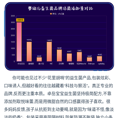
你可能也见过不少“花里胡哨”的益生菌产品,包装炫彩、
口味诱人,但越好看的往往越藏着“科技与狠活”。真正专业的
品牌,反而更注重本质。卓岳宝宝益生菌坚持极简配方,不靠
添加剂取悦味蕾,而是用微甜自然的口感赢得孩子喜欢。很
多妈妈反馈,孩子从抗拒到主动要喝,就是因为“味道不怪,像淡
淡的奶香”。包装采用高阻隔材料,防氧防潮不胀袋,独立小条