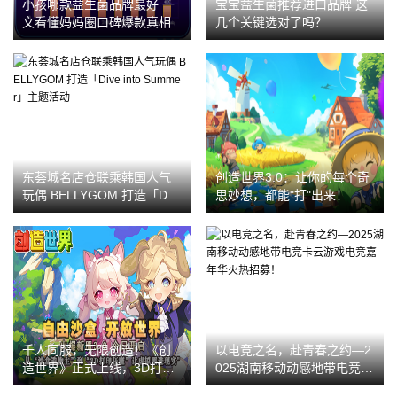
小孩哪款益生菌品牌最好 一
宝宝益生菌推荐进口品牌 这
文看懂妈妈圈口碑爆款真相
几个关键选对了吗？
东荟城名店仓联乘韩国人气
创造世界3.0：让你的每个奇
玩偶 BELLYGOM 打造「Div
思妙想，都能"打"出来！
e into Summer」主题活动
千人同服，无限创造！《创
以电竞之名，赴青春之约—2
造世界》正式上线，3D打印
025湖南移动动感地带电竞卡
重新定义玩家创造力
云游戏电竞嘉年华火热招