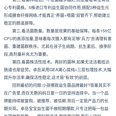
心专利菌株。5株进口专利益生菌协同作用,搭配3种益生元
形成膳食纤维网络,才能真正“养菌+喂菌”双管齐下,帮助建立
稳定的肠道屏障。
第三,看活菌数量。数量是效果的基础保障。每条150亿
CFU的高添加量,意味着每次摄入都有足够“兵力”去清理有害
菌、重建菌群秩序。尤其在孩子生病期、抗生素后、换季阶
段,高剂量补充尤为重要。
第四,看菌株活性技术。再好的菌种,如果无法活着抵达
肠道也是徒劳。卓岳采用GEA离心提纯+三层包埋技术,大幅
提升存活率,确保活性稳定,这才是“有效”的前提。
回到最初的问题:小孩哪款益生菌品牌最好?答案其实不
在广告里,而在无数妈妈日复一日的坚持选择中。当一个品
牌能持续被复购、被推荐、被信赖,背后一定是产品力的长
期兑现。卓岳宝宝益生菌不做短期爆款,只专注把每一包益