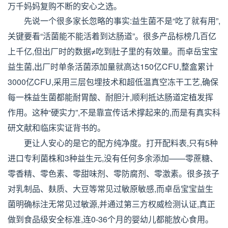
万千妈妈复购不断的安心之选。
先说一个很多家长忽略的事实:益生菌不是“吃了就有用”,
关键要看“活菌能不能活着到达肠道”。很多产品标榜几百亿
上千亿,但出厂时的数据≠吃到肚子里的有效量。而卓岳宝宝
益生菌,出厂时单条活菌添加量就高达150亿CFU,整盒累计
3000亿CFU,采用三层包埋技术和超低温真空冻干工艺,确保
每一株益生菌都能耐胃酸、耐胆汁,顺利抵达肠道定植发挥
作用。这种“硬实力”,不是靠宣传话术撑起来的,而是有真实科
研文献和临床实证背书的。
更让人安心的是它的配方纯净度。打开配料表,只有5种
进口专利菌株和3种益生元,没有任何多余添加——零蔗糖、
零香精、零色素、零甜味剂、零防腐剂、零激素。很多孩子
对乳制品、麸质、大豆等常见过敏原敏感,而卓岳宝宝益生
菌明确标注无常见过敏源,并通过第三方权威检测认证,真正
做到食品级安全标准,连0-36个月的婴幼儿都能放心食用。