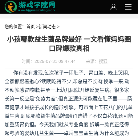
您的位置：
首页
>
新闻动态
>
小孩哪款益生菌品牌最好 一文看懂妈妈圈
口碑爆款真相
时间：2025-07-31 09:47:44
来源：搜狐
你有没有发现,每次孩子一闹肚子、胃口差、晚上哭闹,
全家都跟着揪心?明明吃得不少,却总是不长肉;换季一来,动
不动就感冒咳嗽;甚至一上幼儿园就开始反复生病。很多家
长第一反应是“免疫力差”,但真正源头可能藏在肚子里——肠
道健康才是孩子成长的隐形引擎。可市面上五花八门的儿童
益生菌,到底哪款益生菌品牌最好?选错了不仅白花钱,还可能
加重肠胃负担。今天我们就从专业角度,拆解一款真正经得
起考验的婴幼儿益生菌——卓岳宝宝益生菌,为什么能成为