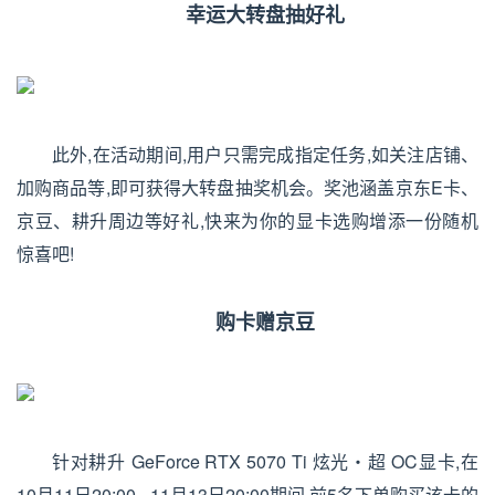
幸运大转盘
抽好礼
此外,在活动期间,用户只需完成指定任务,如关注店铺、
加购商品等,即可获得大转盘抽奖机会。奖池涵盖京东E卡、
京豆、耕升周边等好礼,快来为你的显卡选购增添一份随机
惊喜吧!
购卡赠京豆
针对耕升 GeForce RTX 5070 Ti 炫光・超 OC显卡,在
10月11日20:00 - 11月13日20:00期间,前5名下单购买该卡的