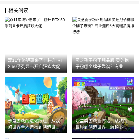
相关阅读
双11年终钜惠来了！耕升 RT
灵芝孢子粉正规品牌 灵芝孢
X 50系列显卡开启狂欢大促
子粉哪个牌子靠谱？专业测
评5大高端品牌排行榜
沙盒游戏的进化跃迁：从我
沙盒类游戏新体验：从我的
的世界单人造物到创造世界
世界到创造世界，解锁多人
文明共建，解锁沙盒玩法新
共创与领主式建造乐趣