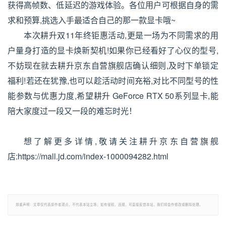
获得高帧数、低延迟的游戏体验。各位用户可根据自身的需
求和预算,挑选入手最适合自己的那一款显卡哦~
本次耕升双11年终钜惠活动,更是一场为不同需求的用
户量身打造的显卡焕新契机!如果你已经看好了心仪的型号,
不妨现在就去耕升京东自营旗舰店确认细则,及时下单锁定
福利!若还在犹豫,也可以趁活动时间充裕,对比不同型号的性
能参数与优惠力度,希望耕升 GeForce RTX 50系列显卡,能
陪大家度过一段又一段的难忘时光！
想了解更多详情,敬请关注耕升京东自营旗舰
店:https://mall.jd.com/index-1000094282.html
郑重声明：文章仅代表原作者观点，不代表本站立场；如有侵权、违规，可直接反馈本站，我们将会作修改或删除处理。