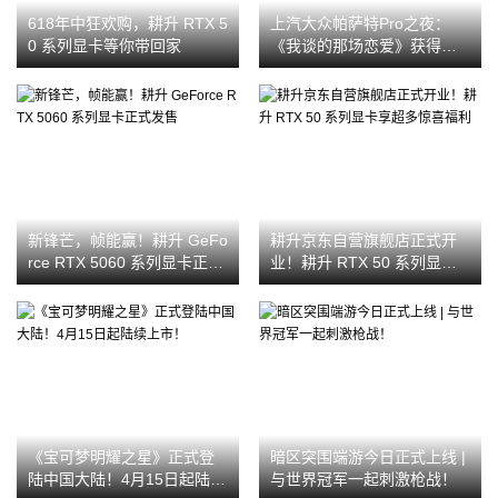
618年中狂欢购，耕升 RTX 5
上汽大众帕萨特Pro之夜：
0 系列显卡等你带回家
《我谈的那场恋爱》获得金
扬花奖最佳编剧
新锋芒，帧能赢！耕升 GeFo
耕升京东自营旗舰店正式开
rce RTX 5060 系列显卡正式
业！耕升 RTX 50 系列显卡
发售
享超多惊喜福利
《宝可梦明耀之星》正式登
暗区突围端游今日正式上线 |
陆中国大陆！4月15日起陆续
与世界冠军一起刺激枪战！