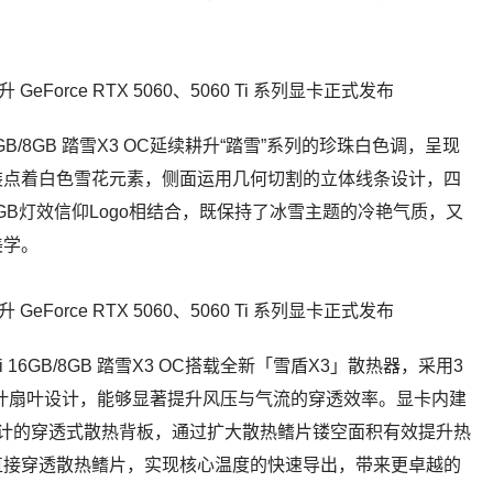
i 16GB/8GB 踏雪X3 OC延续耕升“踏雪”系列的珍珠白色调，呈现
装点着白色雪花元素，侧面运用几何切割的立体线条设计，四
B灯效信仰Logo相结合，既保持了冰雪主题的冷艳气质，又
美学。
 Ti 16GB/8GB 踏雪X3 OC搭载全新「雪盾X3」散热器，采用3
7叶扇叶设计，能够显著提升风压与气流的穿透效率。显卡内建
计的穿透式散热背板，通过扩大散热鳍片镂空面积有效提升热
直接穿透散热鳍片，实现核心温度的快速导出，带来更卓越的