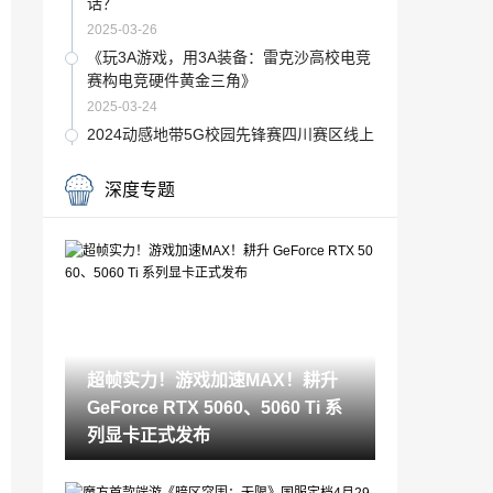
话？
2025-03-26
《玩3A游戏，用3A装备：雷克沙高校电竞
赛构电竞硬件黄金三角》
2025-03-24
2024动感地带5G校园先锋赛四川赛区线上
赛第一场圆满落幕‌
2024-10-29
深度专题
王者竞技 荣耀争锋！动感地带5G校园先锋
赛湖北赛区荆州海选赛即将启程
2024-10-30
王者争霸，荣耀再现！ 2024动感地带5G
校园先锋赛湖北赛区襄阳海选赛激情来袭
2024-10-31
王者对决，荣耀武大！动感地带5G校园先
超帧实力！游戏加速MAX！耕升
锋赛武汉大学海选赛热血来袭
GeForce RTX 5060、5060 Ti 系
2024-11-04
列显卡正式发布
电竞江湖烽烟再起！2023动感地带5G校园
先锋赛黄石海选赛即将开战
2024-11-05