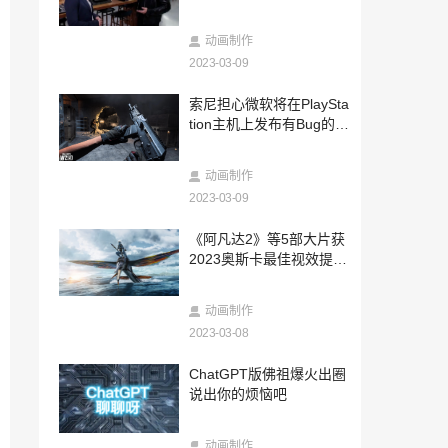
2024-11-15
2024年动感地带5G校园先锋赛湖北赛区总
动画制作
决赛即将盛大启幕
2023-03-09
2024-11-12
索尼担心微软将在PlaySta
动感地带 竞无止境！动感地带5G校园先锋
tion主机上发布有Bug的C
赛山东赛区海选赛完美收官
OD游戏
2024-11-07
动画制作
“2024年动感地带·5G校园先锋赛” 广西赛
区线上海选赛圆满落幕
2023-03-09
2024-11-05
《阿凡达2》等5部大片获
西南交大燃动秋色，动感地带5G校园先锋
2023奥斯卡最佳视效提名
赛海选赛激战正酣！
NV骄傲：深藏功与名
2024-10-30
动画制作
荣耀PK，决战鹿城！动感地带5G校园先锋
2023-03-08
赛海南赛区三亚赛区海选赛圆满落幕
2024-10-28
ChatGPT版佛祖爆火出圈
承德中支助力“中国人寿财险杯”第二届河
说出你的烦恼吧
北省“和美乡村”乒乓球比赛·承德站
2024-10-24
动画制作