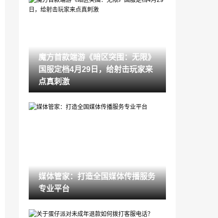
开启DLSS 4 步入4K游戏新门槛，耕升 Ge
Force RTX 5070 踏雪 OC 灵动来袭！
2025-03-06
2025二手游戏账号交易指南：这5类账号
千万别碰！
魔方首款端游《暗区突围：无限》
2025-03-04
国服定档4月29日，给射击玩家来
炫酷来袭，耕升 GeForce RTX 5070 Ti
点真刺激
炫光·超 OC带来超高性能
2025-02-22
国产肉鸽卡牌游戏《咒语回声》正式上线
2025-01-24
春节到，福利至！《剑侠世界端游》携丰
厚好礼拜大年
2025-01-21
媒体管家：打造全国媒体传播服务
5与伦比，非凡之选！耕升GeForce RTX
专业平台
50 系列正式发布
2025-01-07
国寿财险衡水中支开展 “我为村民刷面墙”