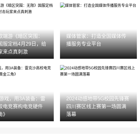
款端游《暗区突围：
媒体管家：打造全国媒体传
国服定档4月29日，给
播服务专业平台
家来点真刺激
A游戏，用3A装备：雷
2024动感地带5G校园先锋赛
校电竞赛构电竞硬件
四川赛区线上赛第一场圆满
角》
落幕‌