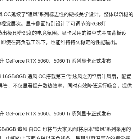
GB/8GB 追风 OC延续了“追风”系列标志性的硬核美学设计，整体以沉稳的
视觉层次。显卡侧面特别设计了可调节的RGB灯
能营造出极具辨识度的电竞氛围。显卡采用的镂空式金属背板设
，即使在高负载工况下，也能维持持久稳定的性能输出。
 Ti 16GB/8GB 追风 OC搭载第三代“炫风之刃“7扇叶风扇，配置
式热导管，不仅显著提升散热效率，同时有效降低运行噪音，提供
i 16GB/8GB 追风 白OC 也将与大家见面!将原本“追风”系列采用的
调，中间的上下两方辅以灰色线条，呈现出更深层次的视觉感