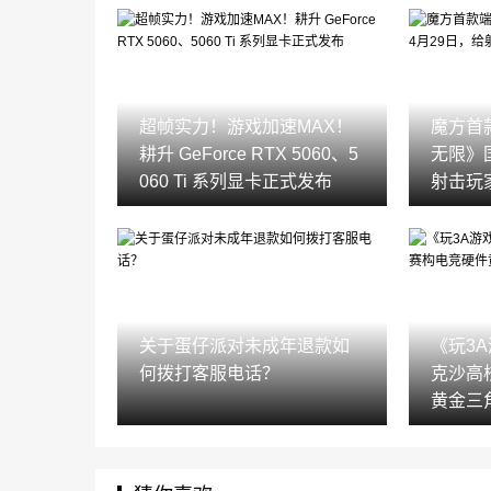
超帧实力！游戏加速MAX！
魔方首
耕升 GeForce RTX 5060、5
无限》
060 Ti 系列显卡正式发布
射击玩
关于蛋仔派对未成年退款如
《玩3
何拨打客服电话？
克沙高
黄金三