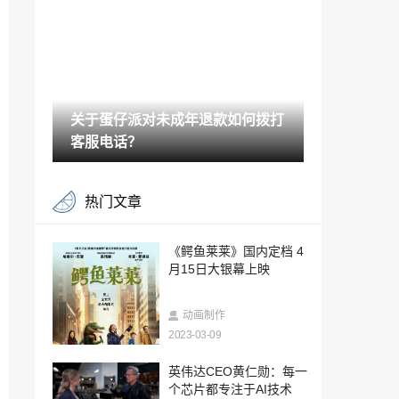
金融教育宣传活动
2024-12-19
迅雷网游加速器，让你的游戏不再卡顿！
2024-12-03
关于蛋仔派对未成年退款如何拨打
香港东荟城名店仓舉辦「Marshville’s Wint
er」冬日活动
客服电话？
2024-11-28
最强战力，燃爆江城！ 2024年动感地带5
热门文章
G校园先锋赛湖北赛区总决赛圆满落幕！
2024-11-19
英雄集结时刻，2024年动感地带·5G校园
《鳄鱼莱莱》国内定档 4
先锋赛内蒙古赛区正式启动！
月15日大银幕上映
2024-11-18
热血八闽，动感地带5G校园先锋赛福建赛
动画制作
区总决赛邀你共赴电竞盛宴
2023-03-09
2024-11-15
TCL全球高校电子竞技联赛S3中国区总决
英伟达CEO黄仁勋：每一
赛完美收官 热血传奇永不熄
个芯片都专注于AI技术