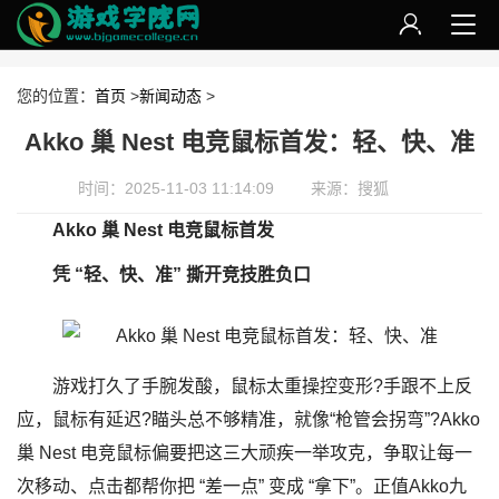
您的位置：
首页
>
新闻动态
>
Akko 巢 Nest 电竞鼠标首发：轻、快、准
时间：2025-11-03 11:14:09
来源：搜狐
Akko 巢 Nest 电竞鼠标首发
凭 “轻、快、准” 撕开竞技胜负口
游戏打久了手腕发酸，鼠标太重操控变形?手跟不上反
应，鼠标有延迟?瞄头总不够精准，就像“枪管会拐弯”?Akko
巢 Nest 电竞鼠标偏要把这三大顽疾一举攻克，争取让每一
次移动、点击都帮你把 “差一点” 变成 “拿下”。正值Akko九