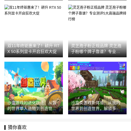
双11年终钜惠来了！耕升 RT
灵芝孢子粉正规品牌 灵芝孢
X 50系列显卡开启狂欢大促
子粉哪个牌子靠谱？专业测
评5大高端品牌排行榜
沙盒游戏的进化跃迁：从我
沙盒类游戏新体验：从我的
的世界单人造物到创造世界
世界到创造世界，解锁多人
文明共建，解锁沙盒玩法新
共创与领主式建造乐趣
纪元
猜你喜欢