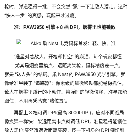
枪时，弹道稳得一批，不会突然 “飘” 一下让敌人溜走。这种
“快人一步” 的爽感，玩起来才过瘾。
准：PAW3950 引擎 + 8 档 DPI，烟雾里也能锁敌
“准星对着敌人，开枪却打空” 的崩溃，每个玩家都懂
—— 尤其是烟雾里摸点、远距离架枪，鼠标精度差一点，
就是 “送人头” 的结局。巢 Nest 的 PAW3950 光学引擎，就
像给准星装了 “追踪器”：像素级的细微移动都能稳稳抓住，
敌人在烟雾里蹲行的小动作、换弹时的轻微位移，准星都能
跟住，不用再凭感觉 “赌位置”。
再配上 8 档可调 DPI(最高 30000DPI)，应对不同战局
像换弹一样快：架远距离卡点就调低 DPI，准星稳得能锁住
敌人走位;突然遭遇近距离突袭，按一下机身的 DPI 键切到