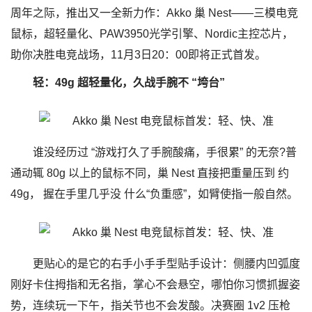
周年之际，推出又一全新力作：Akko 巢 Nest——三模电竞
鼠标，超轻量化、PAW3950光学引擎、Nordic主控芯片，
助你决胜电竞战场，11月3日20：00即将正式首发。
轻：49g 超轻量化，久战手腕不 “垮台”
谁没经历过 “游戏打久了手腕酸痛，手很累” 的无奈?普
通动辄 80g 以上的鼠标不同，巢 Nest 直接把重量压到 约
49g， 握在手里几乎没 什么“负重感”，如臂使指一般自然。
更贴心的是它的右手小手手型贴手设计：侧腰内凹弧度
刚好卡住拇指和无名指，掌心不会悬空，哪怕你习惯抓握姿
势，连续玩一下午，指关节也不会发酸。决赛圈 1v2 压枪