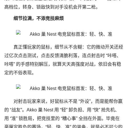
高档位，转身、锁敌快到对手没机会开第二枪。
细节拉满，不添竞技麻烦
真正懂玩家的鼠标，细节从不含糊：它的微动开关还经
过亿次点击测试，点击反馈清脆利落，连点射击时 “咔嗒、
咔嗒” 的手感特别解压，就算天天高强度对战，依旧会有稳
定的不俗表现。
对射击玩家来说，好鼠标从不是 “外设”，而是能帮你赢
的 “战友”。Akko 巢 Nest 用 “轻” 卸负担、用 “快” 抢先机、
用 “准” 锁胜局，把竞技里的 “糟心事” 全挡在外面。毕竟在
毫厘定胜负的赛场，“轻、快、准” 的装备，就是必不可少的