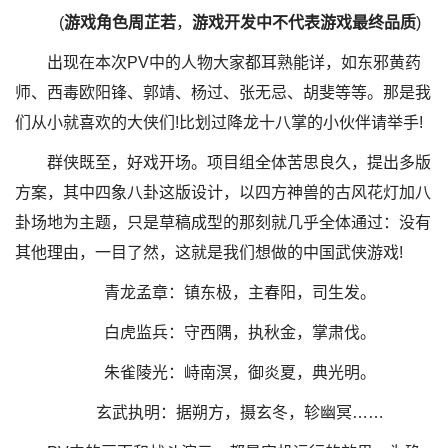
(
游戏角色
周芷若
，
游戏开发中不代表游戏最终品质
)
出现在本次PV中的人物大家都耳熟能详，如东邪黄药
师、西毒欧阳锋、郭靖、杨过、张无忌、胡斐等等。那是我
们从小就喜欢的大侠们!比划过降龙十八掌的小伙伴请举手!
群侠既至，好戏开场。项目组全体苦思良久，提出多版
方案，其中四象八卦这版设计，以四方神兽的古风花灯加八
卦场地为主题，只是草稿成型的那刻就几乎全体通过：没有
其他理由，一目了然，这就是我们想做的中国武侠游戏!
青龙孟章：镇东极，主春阳，司生发。
白虎监兵：守西隅，执秋金，掌肃伐。
朱雀陵光：峙南溟，御炎夏，典光明。
玄武执明：据朔方，摄玄冬，轸幽冥……