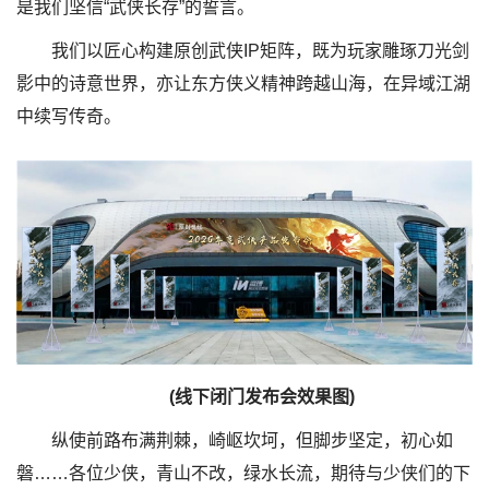
是我们坚信“武侠长存”的誓言。
我们以匠心构建原创武侠IP矩阵，既为玩家雕琢刀光剑
影中的诗意世界，亦让东方侠义精神跨越山海，在异域江湖
中续写传奇。
(线下闭门发布会效果图)
纵使前路布满荆棘，崎岖坎坷，但脚步坚定，初心如
磐……各位少侠，青山不改，绿水长流，期待与少侠们的下