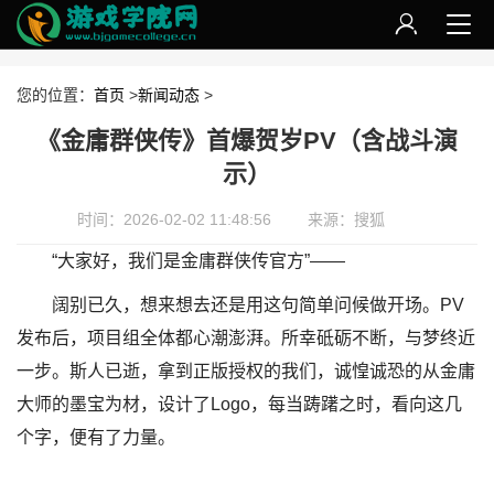
您的位置：
首页
>
新闻动态
>
《金庸群侠传》首爆贺岁PV（含战斗演
示）
时间：2026-02-02 11:48:56
来源：搜狐
“大家好，我们是金庸群侠传官方”——
阔别已久，想来想去还是用这句简单问候做开场。PV
发布后，项目组全体都心潮澎湃。所幸砥砺不断，与梦终近
一步。斯人已逝，拿到正版授权的我们，诚惶诚恐的从金庸
大师的墨宝为材，设计了Logo，每当踌躇之时，看向这几
个字，便有了力量。