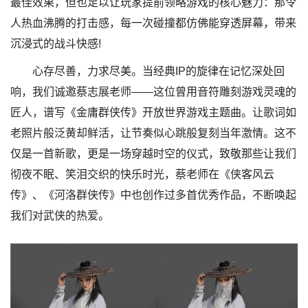
最佳效果，但也足以让玩家提前领略游戏的核心魅力：那令
人热血沸腾的打击感，每一次碰撞都仿佛能穿透屏幕，带来
沉浸式的战斗快感!
心存尽善，力求尽美。当经典IP的旋律在记忆深处回
响，我们诚邀蔡志展老师——这位曾用音符雕刻游戏灵魂的
匠人，谱写《金庸群侠传》开放世界游戏主题曲。让歌词如
老照片般泛黄却鲜活，让节奏似心跳般复刻当年激情。这不
仅是一首新歌，更是一场穿越时空的仪式，致敬那些让我们
彻夜不眠、笑泪交织的快乐时光，蔡老师在《侠客风云
传》、《河洛群侠传》中也创作过多首优秀作品，不断唤起
我们对武侠的热爱。