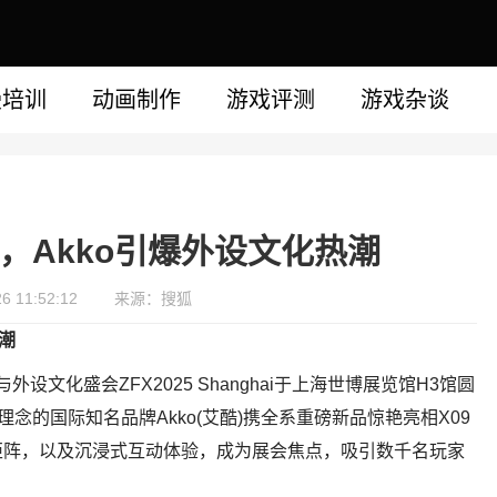
漫培训
动画制作
游戏评测
游戏杂谈
官，Akko引爆外设文化热潮
 11:52:12
来源：搜狐
热潮
外设文化盛会ZFX2025 Shanghai于上海世博展览馆H3馆圆
念的国际知名品牌Akko(艾酷)携全系重磅新品惊艳亮相X09
矩阵，以及沉浸式互动体验，成为展会焦点，吸引数千名玩家