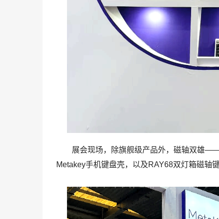
展会现场，除旗舰级产品外，磁轴双雄——507
Metakey手机键盘壳，以及RAY68双灯箱磁