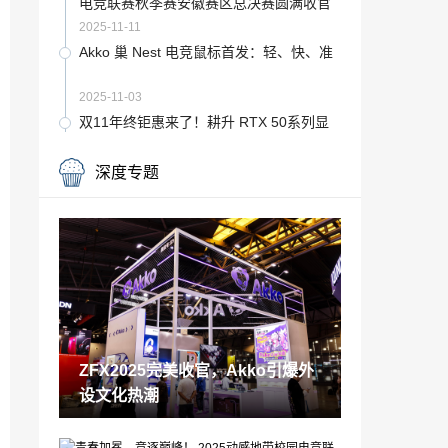
电竞联赛秋季赛安徽赛区总决赛圆满收官
2025-11-11
Akko 巢 Nest 电竞鼠标首发：轻、快、准
2025-11-03
双11年终钜惠来了！耕升 RTX 50系列显
卡开启狂欢大促
2025-10-11
深度专题
双11年终钜惠来了！耕升 RTX 50系列显
卡开启狂欢大促
2025-10-11
灵芝孢子粉正规品牌 灵芝孢子粉哪个牌子
靠谱？专业测评5大高端品牌排行榜
2025-09-27
大牌子益生菌有哪几种 资深用户亲测的5
大靠谱选择
ZFX2025完美收官，Akko引爆外
2025-08-30
设文化热潮
沙盒游戏的进化跃迁：从我的世界单人造
物到创造世界文明共建，解锁沙盒玩法新
纪元
2025-08-29