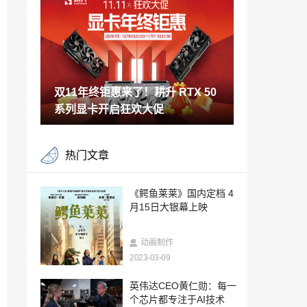
OM 打造「Dive into Summer」主题活动
2025-07-15
创造世界3.0：让你的每个奇思妙想，都
能"打"出来！
2025-07-08
双11年终钜惠来了！耕升 RTX 50
千人同服，无限创造！《创造世界》正式
上线，3D打印重新定义玩家创造力
系列显卡开启狂欢大促
2025-07-01
以电竞之名，赴青春之约—2025湖南移动
热门文章
动感地带电竞卡云游戏电竞嘉年华火热招
募！
2025-06-17
Supercell上海直面会：织密全球网络，加
《鳄鱼莱莱》国内定档 4
码中国玩家专属体验
月15日大银幕上映
2025-06-09
和情趣用品NPC组队，EasyLive用多结局
动画制作
感官游戏疗愈当代男性
2023-03-09
2025-06-04
618年中狂欢购，耕升 RTX 50 系列显卡
英伟达CEO黄仁勋：每一
等你带回家
个芯片都专注于AI技术