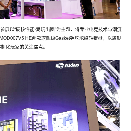
次参展以“硬核性能·潮玩出圈”为主题，将专业电竞技术与潮流
OD007V5 HE两款旗舰级Gasket铝坨坨磁轴键盘，以旗舰
客制化玩家的关注焦点。