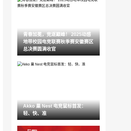
沙盒类游戏新体验：从我的世界到创造世
界，解锁多人共创与领主式建造乐趣
2025-08-22
Akko ×《罗小黑战记》正版联名三模机械
键盘萌动上市
青春加冕，竞逐巅峰！ 2025动感
2025-08-20
地带校园电竞联赛秋季赛安徽赛区
沙盒系列游戏排行榜 2025有哪些好玩的沙
总决赛圆满收官
盒手机游戏
2025-08-18
耕升京东自营活动进行时，优惠福利不容
错过！
2025-07-31
小孩哪款益生菌品牌最好 一文看懂妈妈圈
口碑爆款真相
2025-07-31
Akko 巢 Nest 电竞鼠标首发：
宝宝益生菌推荐进口品牌 这几个关键选对
轻、快、准
了吗？
2025-07-28
东荟城名店仓联乘韩国人气玩偶 BELLYG