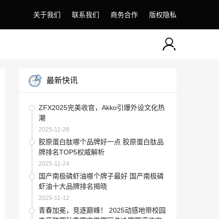
关于我们
联系我们
商务合作
版权隐私
最新快讯
ZFX2025完美收官，Akko引爆外设文化热
潮
2025-11-26
胶原蛋白肽哪个品牌好一点 胶原蛋白肽品
牌排名TOP5权威解析
2025-11-24
国产南极磷虾油哪个牌子最好 国产南极磷
虾油十大品牌排名揭晓
2025-11-12
青春加冕，竞逐巅峰！ 2025动感地带校园