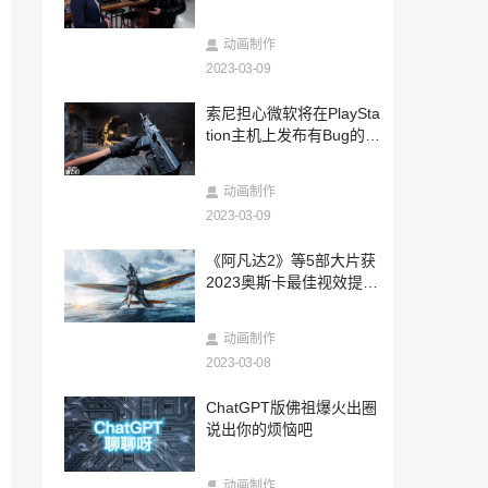
2025-05-30
上汽大众帕萨特Pro之夜：《我谈的那场恋
动画制作
爱》获得金扬花奖最佳编剧
2023-03-09
2025-05-26
索尼担心微软将在PlaySta
新锋芒，帧能赢！耕升 GeForce RTX 506
tion主机上发布有Bug的C
0 系列显卡正式发售
OD游戏
2025-05-20
动画制作
耕升京东自营旗舰店正式开业！耕升 RTX
50 系列显卡享超多惊喜福利
2023-03-09
2025-05-08
《阿凡达2》等5部大片获
《宝可梦明耀之星》正式登陆中国大陆！4
2023奥斯卡最佳视效提名
月15日起陆续上市！
NV骄傲：深藏功与名
2025-04-30
动画制作
暗区突围端游今日正式上线 | 与世界冠军
2023-03-08
一起刺激枪战！
2025-04-29
ChatGPT版佛祖爆火出圈
正式发售！DLSS 4技术助力耕升 RTX 50
说出你的烦恼吧
60 Ti 16GB 踏雪X3 OC解锁游戏新境界！
2025-04-17
动画制作