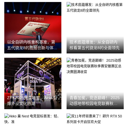
以全自研内核重构基准，第
技术底蕴爆发：从全自研内
五代骁龙8的底层创新与体验
核看第五代骁龙8的全面领先
升华
ZFX2025完美收官，Akko引
青春加冕，竞逐巅峰！ 2025
爆外设文化热潮
动感地带校园电竞联赛秋季
赛安徽赛区总决赛圆满收官