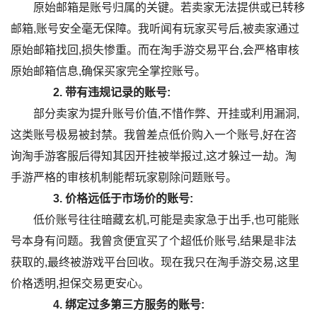
原始邮箱是账号归属的关键。若卖家无法提供或已转移
邮箱,账号安全毫无保障。我听闻有玩家买号后,被卖家通过
原始邮箱找回,损失惨重。而在淘手游交易平台,会严格审核
原始邮箱信息,确保买家完全掌控账号。
2.
带有违规记录的账号:
部分卖家为提升账号价值,不惜作弊、开挂或利用漏洞,
这类账号极易被封禁。我曾差点低价购入一个账号,好在咨
询淘手游客服后得知其因开挂被举报过,这才躲过一劫。淘
手游严格的审核机制能帮玩家剔除问题账号。
3.
价格远低于市场价的账号:
低价账号往往暗藏玄机,可能是卖家急于出手,也可能账
号本身有问题。我曾贪便宜买了个超低价账号,结果是非法
获取的,最终被游戏平台回收。现在我只在淘手游交易,这里
价格透明,担保交易更安心。
4.
绑定过多第三方服务的账号: