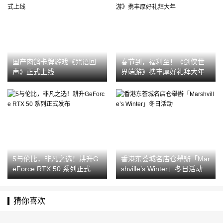
国产肉鸽卡牌游戏《咒语回
春节到，福利至！《剑侠世
声》正式上线
界端游》携丰厚好礼拜大年
5与伦比，非凡之选！耕升G
香港东荟城名店仓舉辦「Mar
eForce RTX 50 系列正式发
shville’s Winter」冬日活动
布
猜你喜欢