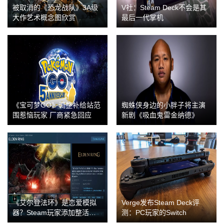
被取消的《恐龙战队》3A级
V社：Steam Deck不会是其
大作艺术概念图欣赏
最后一代掌机
《宝可梦GO》调整补给站范
蜘蛛侠身边的小胖子将主演
围惹恼玩家 厂商紧急回应
新剧《吸血鬼雷金纳德》
《艾尔登法环》是恋爱模拟
Verge发布Steam Deck评
器？Steam玩家添加整活分
测：PC玩家的Switch
类标签