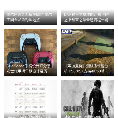
摩尔庄园金龙鱼在哪钓 摩尔
DNF预言之章攻略汇总 创世
庄园金龙鱼钓鱼地点
之书预言之章全通流程一览
DualSense手柄设计师分享
《喋血复仇》测试版性能分
次世代手柄早期设计经历
析 PS5/XSX支持4K/60帧
Steam Deck《巫师3》《控
动视辟谣称《使命召唤：现