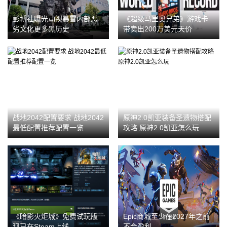
彭博社曝光动视暴雪内部恶
《超级马里奥兄弟》游戏卡
劣文化更多黑历史
带卖出200万美元天价
战地2042配置要求 战地2042
原神2.0凯亚装备圣遗物搭配
最低配置推荐配置一览
攻略 原神2.0凯亚怎么玩
《暗影火炬城》免费试玩版
Epic商城至少在2027年之前
现已在Steam上线
不会盈利