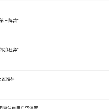
第三阵营”
郊狼狂奔”
配置推荐
 但更注重用户沉浸度