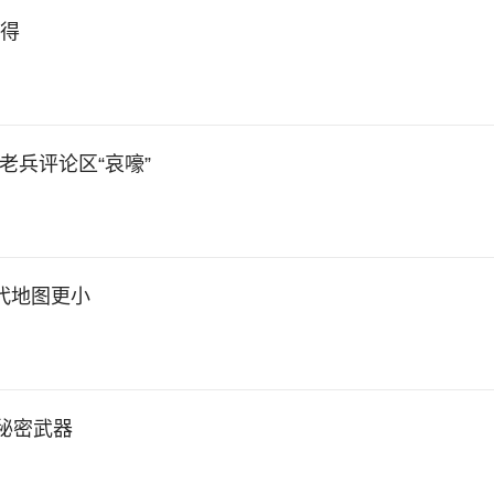
获得
战地老兵评论区“哀嚎”
世代地图更小
了秘密武器