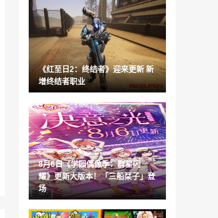
《喋血复仇》测试版性能分析 PS5/XSX支
持4K/60帧
2021-08-07
报道称谷歌曾考虑收购Epic Games以限制
其竞争
2021-08-07
《红至日2：终结者》迎来更新 新
光荣宣布《战国无双》系列全球销量已超8
增终结者职业
00万
2021-08-07
Steam Deck《巫师3》《控制》《毁灭战
士：永恒》游玩展示 支持VR
2021-08-07
卡普空对《怪物猎人物语2》首发销量表示
满意
8月6日《学园偶像季：群星闪
2021-08-07
耀》更新大版本！「三船栞子」登
《上行战场》8月6日更新 提高了DX12和
场
光追性能
2021-08-07
动视辟谣称《使命召唤：现代战争3》复刻