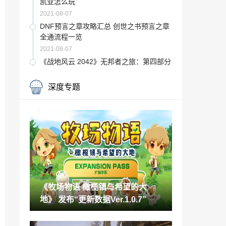
凯亚怎么玩
2021-08-07
DNF预言之章攻略汇总 创世之书预言之章
全通流程一览
2021-08-07
《战地风云 2042》无邦者之旅：第四部分
“第三阵营”
2021-08-07
深度专题
《暗影火炬城》免费试玩版现已在Steam
上线
2021-08-07
DualSense手柄设计师分享次世代手柄早
期设计经历
2021-08-07
iPhone 13代工厂正大举招募劳动力 竞争
激烈
《牧场物语 橄榄镇与希望的大
2021-08-07
地》 发布“更新数据Ver.1.0.7”
Epic商城至少在2027年之前不会盈利
2021-08-07