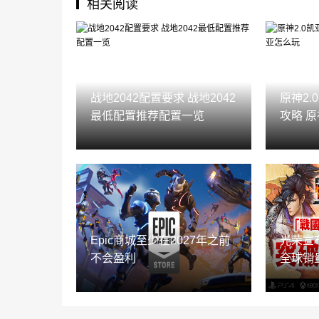
相关阅读
战地2042配置要求 战地2042
原神2
最低配置推荐配置一览
攻略 原
Epic商城至少在2027年之前
光荣宣
不会盈利
全球销