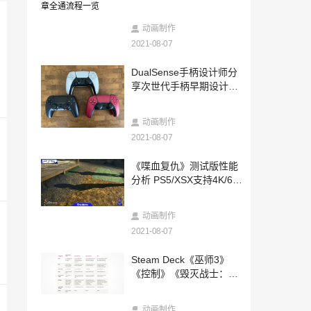
一览
2021-08-06
外国玩家重现《光环：无限》预告最帅镜
动画制作
头完成双杀
2021-08-07
2021-08-06
DualSense手柄设计师分
《审判之逝：湮灭的记忆》游戏情报 战斗
享次世代手柄早期设计经
必杀技
历
2021-08-06
动画制作
小米手机6月份销量跃居全球第一 超过三
星苹果！
2021-08-07
2021-08-06
《喋血复仇》测试版性能
3年时间失去4600万用户 火狐浏览器前景
分析 PS5/XSX支持4K/60
堪忧
帧
2021-08-06
动画制作
《帝国时代2决定版》新DLC公爵崛起8月
2021-08-07
推出 售49元
2021-08-06
Steam Deck《巫师3》
《龙珠：超宇宙2》DLC人物吉连PV公布
《控制》《毁灭战士：永
秋季正式上线
恒》游玩展示 支持VR
2021-08-06
动画制作