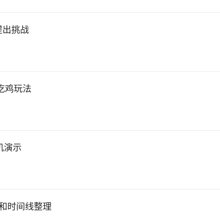
提出挑战
吃鸡玩法
实机演示
图和时间线整理