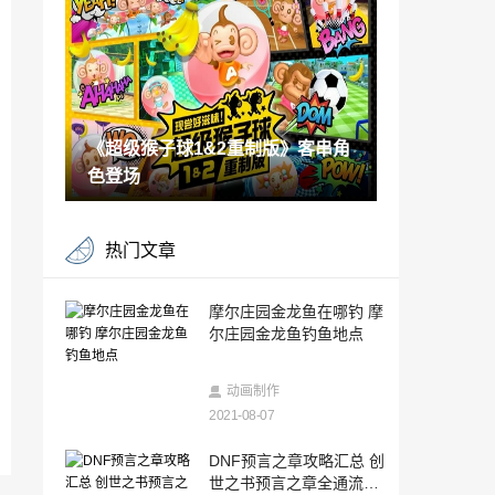
版并不存在
2021-08-07
《牧场物语 橄榄镇与希望的大地》 发布
“更新数据Ver.1.0.7”
2021-08-07
《超级猴子球1&2重制版》客串角
联动蜡笔小新！《天天爱消除》八周年庆
定制版本上线
色登场
2021-08-06
2021硬核之夜，8月1日于上海星尚·show
热门文章
创意空间落下帷幕
2021-08-06
《红至日2：终结者》迎来更新 新增终结
摩尔庄园金龙鱼在哪钓 摩
者职业
尔庄园金龙鱼钓鱼地点
2021-08-06
淘宝天猫将支持微信支付 腾讯阿里9月或
动画制作
开始合作
2021-08-07
2021-08-06
《特殊行动：一线生机》创意总监与九寸
DNF预言之章攻略汇总 创
钉乐队吉他手成立新工作室
世之书预言之章全通流程