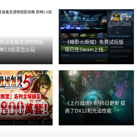
.0凯亚装备圣遗物搭配
《暗影火炬城》免费试玩版
神2.0凯亚怎么玩
现已在Steam上线
布《战国无双》系列
《上行战场》8月6日更新 提
量已超800万
高了DX12和光追性能