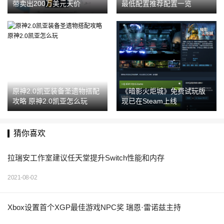
带卖出200万美元天价
最低配置推荐配置一览
原神2.0凯亚装备圣遗物搭配
《暗影火炬城》免费试玩版
攻略 原神2.0凯亚怎么玩
现已在Steam上线
猜你喜欢
拉瑞安工作室建议任天堂提升Switch性能和内存
2021-08-02
Xbox设置首个XGP最佳游戏NPC奖 瑞恩·雷诺兹主持