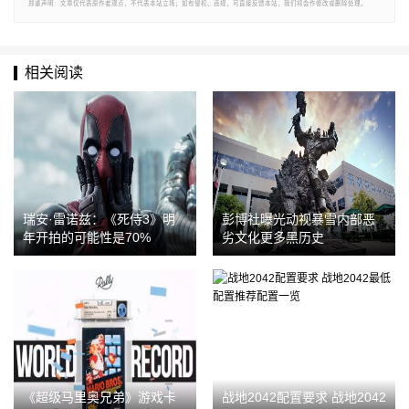
郑重声明：文章仅代表原作者观点，不代表本站立场；如有侵权、违规，可直接反馈本站，我们将会作修改或删除处理。
相关阅读
瑞安·雷诺兹：《死侍3》明
彭博社曝光动视暴雪内部恶
年开拍的可能性是70%
劣文化更多黑历史
《超级马里奥兄弟》游戏卡
战地2042配置要求 战地2042