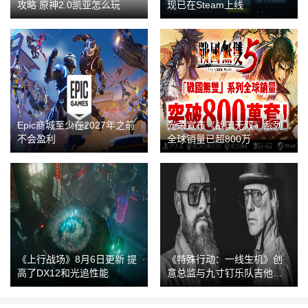
攻略 原神2.0凯亚怎么玩
现已在Steam上线
Epic商城至少在2027年之前
光荣宣布《战国无双》系列
不会盈利
全球销量已超800万
《上行战场》8月6日更新 提
《特殊行动：一线生机》创
高了DX12和光追性能
意总监与九寸钉乐队吉他手
成立新工作室