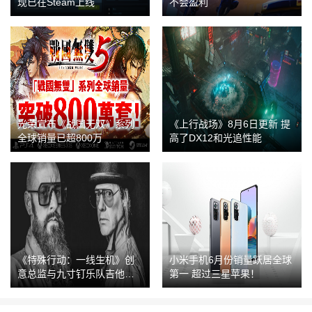
现已在Steam上线
不会盈利
光荣宣布《战国无双》系列
《上行战场》8月6日更新 提
全球销量已超800万
高了DX12和光追性能
《特殊行动：一线生机》创
小米手机6月份销量跃居全球
意总监与九寸钉乐队吉他手
第一 超过三星苹果！
成立新工作室