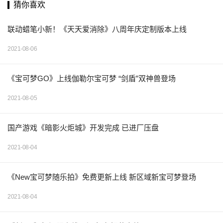
猜你喜欢
联动蜡笔小新！《天天爱消除》八周年庆定制版本上线
2021-08-06
《宝可梦GO》上线伽勒尔宝可梦 “剑盾”双神兽登场
2021-08-05
国产游戏《暗影火炬城》开发完成 已进厂压盘
2021-08-04
《New宝可梦随乐拍》免费更新上线 新区域新宝可梦登场
2021-08-04