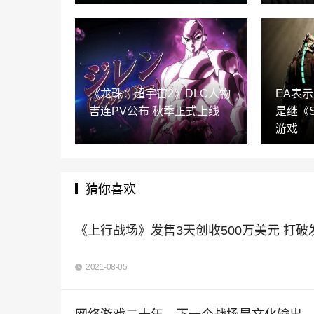
《龙珠：超宇宙2》DLC人物
EA表
吉连PV公布 秋季正式上线
是继《S
游戏
猜你喜欢
《上行战场》发售3天创收500万美元 打
2021-08-05