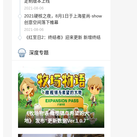
定制版本上线
2021-08-06
2021硬核之夜，8月1日于上海星尚·show
创意空间落下帷幕
2021-08-06
《红至日2：终结者》迎来更新 新增终结
者职业
2021-08-06
深度专题
淘宝天猫将支持微信支付 腾讯阿里9月或
开始合作
2021-08-06
《特殊行动：一线生机》创意总监与九寸
钉乐队吉他手成立新工作室
2021-08-06
外国玩家重现《光环：无限》预告最帅镜
头完成双杀
《牧场物语 橄榄镇与希望的大
2021-08-06
地》 发布“更新数据Ver.1.0.7”
《审判之逝：湮灭的记忆》游戏情报 战斗
必杀技
2021-08-06