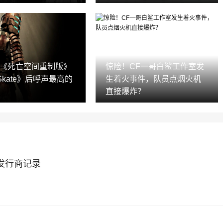
示《死亡空间重制版》
惊险！CF一哥白鲨工作室发
kate》后呼声最高的
生着火事件，队员点烟火机
直接爆炸？
破发行商记录