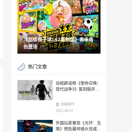
e》后呼声最高的游戏
2021-08-06
《FIFA 22》生涯模式官方预告片公布 创
建俱乐部回归
2021-08-06
《超级猴子球1&2重制版》客串角
摩尔庄园手游剑士入职方法 剑士入职流程
一览
色登场
2021-08-06
惊险！CF一哥白鲨工作室发生着火事件，
热门文章
队员点烟火机直接爆炸？
2021-08-06
lv手游黄金明信片怎么注册 lv手游黄金明
动视辟谣称《使命召唤：
信片获取方法
现代战争3》复刻版并不
2021-08-06
存在
游戏王决斗链接黄金包值得抽吗 游戏王决
动画制作
斗链接精选盒推荐
2021-08-07
2021-08-06
烟雨江湖天元落轻功任务怎么做 天元落轻
外国玩家重现《光环：无
功全解密方法
限》预告最帅镜头完成双