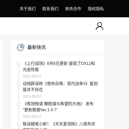
关于我们
联系我们
商务合作
版权隐私
最新快讯
《上行战场》8月6日更新 提高了DX12和
光追性能
2021-08-07
动视辟谣称《使命召唤：现代战争3》复刻
版并不存在
2021-08-07
《牧场物语 橄榄镇与希望的大地》 发布
“更新数据Ver.1.0.7”
2021-08-07
联动蜡笔小新！《天天爱消除》八周年庆