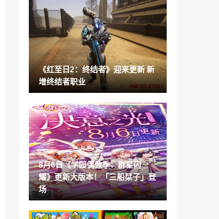
小米手机6月份销量跃居全球第一 超过三
星苹果！
2021-08-06
3年时间失去4600万用户 火狐浏览器前景
堪忧
2021-08-06
《红至日2：终结者》迎来更新 新
《帝国时代2决定版》新DLC公爵崛起8月
增终结者职业
推出 售49元
2021-08-06
《龙珠：超宇宙2》DLC人物吉连PV公布
秋季正式上线
2021-08-06
《疾速追杀4》新幕后照 基努里维斯冒雨
赶往片场
8月6日《学园偶像季：群星闪
2021-08-06
耀》更新大版本！「三船栞子」登
世嘉2022Q1财报 《梦幻之星OL2》收获
场
颇丰
2021-08-06
EA表示《死亡空间重制版》是继《Skat