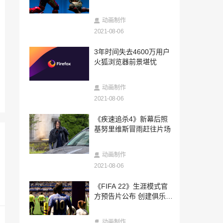
杀
2021-08-06
摩尔庄园手游勇士能量球在哪里？勇士能
动画制作
量球位置汇总
2021-08-06
2021-08-06
3年时间失去4600万用户
DNF预言之章怎么通关 DNF创世之书预言
火狐浏览器前景堪忧
之章攻略
2021-08-06
动画制作
和平精英七夕许愿活动玩法攻略 七夕许愿
怎么玩
2021-08-06
2021-08-06
《疾速追杀4》新幕后照
cf13周年庆套装活动地址 cf13周年庆套装
基努里维斯冒雨赶往片场
奖励一览
2021-08-06
动画制作
《审判之逝：湮灭的记忆》公开第9弹游戏
2021-08-06
情报
2021-08-06
《FIFA 22》生涯模式官
8月6日《学园偶像季：群星闪耀》更新大
方预告片公布 创建俱乐部
版本！「三船栞子」登场
回归
2021-08-06
动画制作