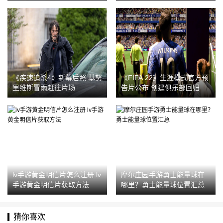
《疾速追杀4》新幕后照 基努
《FIFA 22》生涯模式官方预
里维斯冒雨赶往片场
告片公布 创建俱乐部回归
lv手游黄金明信片怎么注册 lv
摩尔庄园手游勇士能量球在
手游黄金明信片获取方法
哪里？勇士能量球位置汇总
猜你喜欢