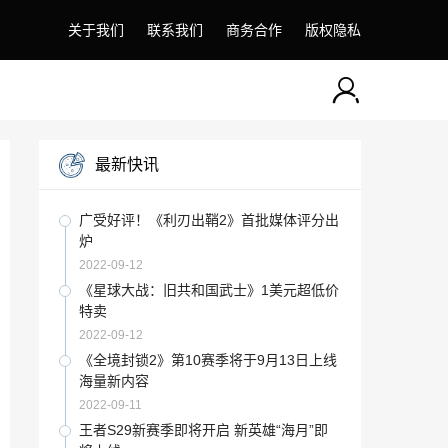
关于我们
联系我们
商务合作
版权隐私
最新快讯
广受好评！《利刃出鞘2》首批媒体评分出
炉
2022-09-12
《星球大战：旧共和国武士》1美元超低价
特卖
2022-09-12
《全境封锁2》第10赛季将于9月13日上线
海量新内容
2022-09-11
王者S29新赛季即将开启 新英雄“海月”即