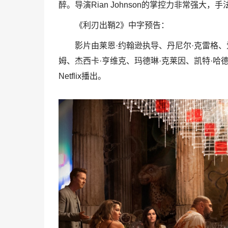
醉。导演Rian Johnson的掌控力非常强大
《利刃出鞘2》中字预告：
影片由莱恩·约翰逊执导、丹尼尔·克雷格、
姆、杰西卡·亨维克、玛德琳·克莱因、凯特·哈德
Netflix播出。