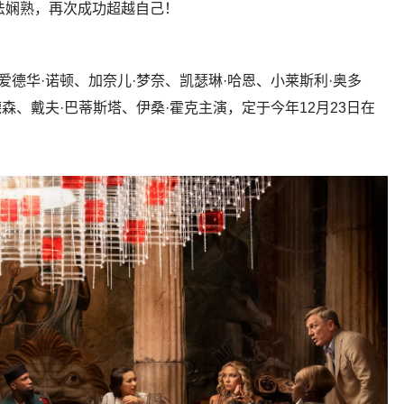
，手法娴熟，再次成功超越自己！
爱德华·诺顿、加奈儿·梦奈、凯瑟琳·哈恩、小莱斯利·奥多
森、戴夫·巴蒂斯塔、伊桑·霍克主演，定于今年12月23日在