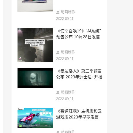
2022-09-11
育碧与Netflix展开合作 推出《勇敢的心2》
动画制作
和刺客手游
2022-09-11
2022-09-11
《使命召唤19》“AI系统”
《刺客信条：幻景》CG预告公布 街头小
预告公布 10月28日发售
贼蜕变刺客
2022-09-11
动画制作
迪士尼分享《艾瓦由》与《奇异世界》动
画背景设定
2022-09-11
2022-09-11
《曼达洛人》第三季预告
《刺客信条》其它新作将不会在2024年之
公布 2023年迪士尼+开播
前发售
2022-09-11
动画制作
玩家自制超酷《战神：诸神黄昏》PS5主
2022-09-11
机外壳出售
2022-09-10
《赛道狂飙》主机版和云
Steam Deck官方维修服务上线：保修范围
游戏版2023年早期发售
内可免费修
2022-09-10
动画制作