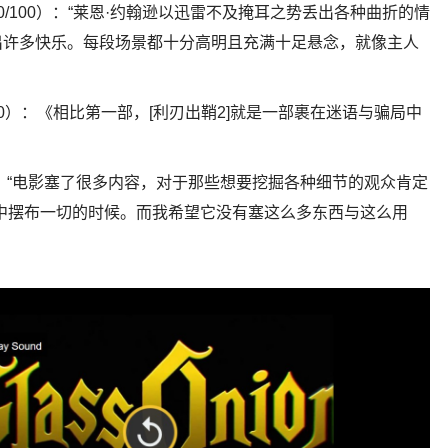
lista（90/100）：“莱恩·约翰逊以迅雷不及掩耳之势丢出各种曲折的情
出许多快乐。每段场景都十分高明且充满十足悬念，就像主人
80/100）：《相比第一部，[利刃出鞘2]就是一部裹在迷语与骗局中
/100）：“电影塞了很多内容，对于那些想要挖掘各种细节的观众肯定
中摆布一切的时候。而我希望它没有塞这么多东西与这么用