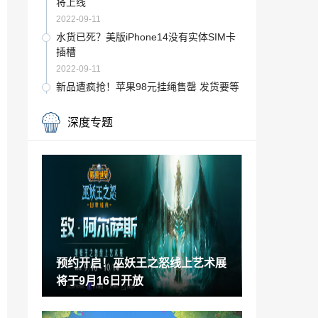
将上线
2022-09-11
水货已死？美版iPhone14没有实体SIM卡
插槽
2022-09-11
新品遭疯抢！苹果98元挂绳售罄 发货要等
一个多月
2022-09-11
深度专题
《艾尔登法环》幕后配乐宣传片 布达佩斯
电影管弦乐队演奏
2022-09-11
《使命召唤19》“AI系统”预告公布 10月28
日发售
2022-09-11
育碧CEO回应腾讯增股：公司仍完全独立
对类似合作持开放态度
预约开启！巫妖王之怒线上艺术展
2022-09-11
将于9月16日开放
炉石总监卡牌新作《漫威Snap》将于10月
正式上市
2022-09-11