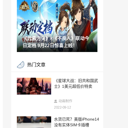
2022-09-11
《碧海黑帆》世界背景及实机预告公布 11
月8日发售
2022-09-11
《元素方尖》×《不良人》联动今
D23展会：《重返猴岛》开发者更新预告
片
日定档 9月22日惊喜上线！
2022-09-11
雷曼归来！《马力欧+疯狂兔子星耀之愿》
热门文章
DLC公布
2022-09-11
《刺客信条：幻景》开启预购 收藏版无游
《星球大战：旧共和国武
戏本体光盘
士》1美元超低价特卖
2022-09-11
5款未来《刺客信条》公布：中国+日本
动画制作
+恐怖+多人游戏
2022-09-12
2022-09-11
《刺客信条：英灵殿》传奇终章公布 告别
水货已死？美版iPhone14
艾沃尔传奇
没有实体SIM卡插槽