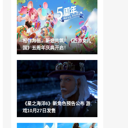
《荣耀战魂》第6年第3季“恶魔匕首”发布
先导预告
2022-09-11
《马力欧+疯狂兔子星耀之愿》BOSS战详
解演示
2022-09-11
相伴为伍，新途共筑！《西游女儿
《曼达洛人》第三季预告公布 2023年迪士
国》五周年庆典开启！
尼+开播
2022-09-11
育碧吉他学习订阅制服务《摇滚史密斯+》
新宣传片发布
2022-09-11
祖龙开发MMO手游 《阿凡达：清算》公
布开发者预告
2022-09-11
《星之海洋6》新角色预告公布 游
《赛道狂飙》主机版和云游戏版2023年早
戏10月27日发售
期发售
2022-09-11
《刺客信条：幻景》官方4K截图公布