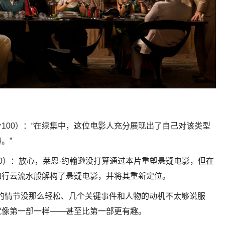
iley（满分100）：“在续集中，这位电影人充分展现出了自己对该类型
。”
nd（91/100）：放心，莱恩·约翰逊没打算通过本片重塑悬疑电影，但在
如行云流水般解构了悬疑电影，并将其重新定位。
虽然本片的情节没那么轻松、几个关键事件和人物的动机不太够说服
就像第一部一样——甚至比第一部更有趣。