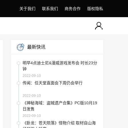
关于我们
联系我们
商务合作
版权隐私
最新快讯
明早4点迪士尼&漫威游戏发布会 时长23分
钟
2022-09-10
传闻：任天堂直面会下周仍会举行
2022-09-10
《神秘海域：盗贼遗产合集》PC版10月19
日发售
2022-09-10
《卧龙：苍天陨落》怪物介绍 取材自山海