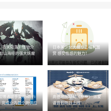
：苍天陨落》怪物介
日本美少女大槻りこ福利图
材自山海经的强大妖魔
赏 感受性感的魅力！
博通联手实现Wi-Fi
高德地图联动《原神》 派蒙
碑 完成业内首个跨供应
语音包明日上线