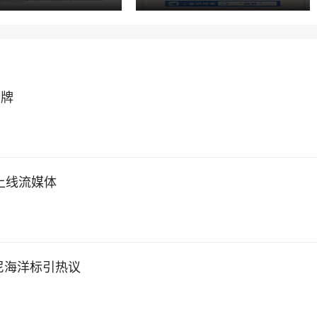
卡牌
上线流媒体
士尼海洋标引热议