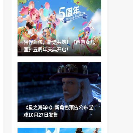
周鸿祎：360苦干十年 终于突破了这卡脖
子难题
2022-09-10
SE注册新引擎商标Radec Engine
2022-09-10
相伴为伍，新途共筑！《西游女儿
英特尔和博通联手实现Wi-Fi 7里程碑 完成
国》五周年庆典开启！
业内首个跨供应商演示
2022-09-10
大乱斗史蒂夫、艾莉克斯amiibo 现已正式
发售
2022-09-09
《十三机兵防卫圏》推出官方主题周边 现
已开启预售
2022-09-09
《星之海洋6》新角色预告公布 游
高德地图联动《原神》 派蒙语音包明日上
戏10月27日发售
线
2022-09-09
像素沙盒《方块方舟》中秋版本上线，扮