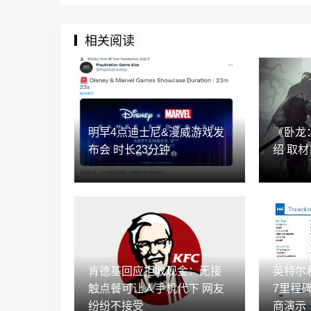
相关阅读
明早4点迪士尼&漫威游戏发
《卧龙
布会 时长23分钟
绍 取
肯德基回应拒收现金：无接
英特尔和
触点餐可让人手机代下 网友
7里程
纷纷不接受
商演示