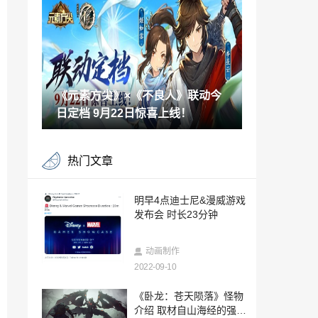
成嫦娥砍桂花树
2022-09-09
《生化危机》系列Steam特卖 多款作品新
史低优惠
2022-09-09
《元素方尖》×《不良人》联动今
《守望先锋：归来》预约现已开启 奖励专
属道具
日定档 9月22日惊喜上线！
2022-09-09
TH爆料：《使命召唤：战区》将在2推出
热门文章
后继续更新并改名
2022-09-09
韩国开发“动态难度模型” 根据玩家情绪调
明早4点迪士尼&漫威游戏
整游戏难度
发布会 时长23分钟
2022-09-09
手游《全面战争中世纪2：王国》最新预告
动画制作
秋季发售
2022-09-10
2022-09-09
《索尼克 未知边境》 主题曲《I’m Here》
《卧龙：苍天陨落》怪物
的歌词 MV 现已公开
介绍 取材自山海经的强大