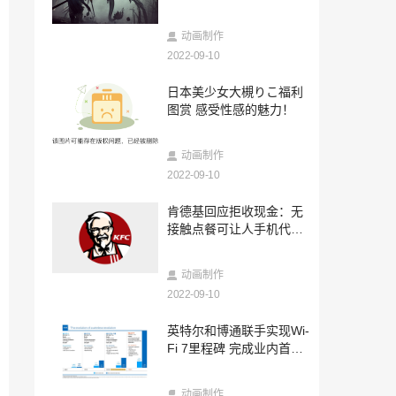
妖魔
2022-09-09
预约开启！巫妖王之怒线上艺术展将于9月
动画制作
16日开放
2022-09-10
2022-09-09
日本美少女大槻りこ福利
微软正在测试新Xbox主界面 或于2023年
图赏 感受性感的魅力！
推出
2022-09-09
动画制作
动视官方公布《使命召唤：战区 Mobile》
预告片
2022-09-10
2022-09-09
肯德基回应拒收现金：无
《足球经理 2023》将于 2022 年 11 月 8
接触点餐可让人手机代下
日隆重发售！
网友纷纷不接受
2022-09-09
动画制作
狸不开你 泡在一起 《全民泡泡超人》× 阿
2022-09-10
狸联动确定！
2022-09-09
英特尔和博通联手实现Wi-
《纸嫁衣3鸳鸯债》官宣 将于9月29日登陆
Fi 7里程碑 完成业内首个
steam
跨供应商演示
2022-09-09
动画制作