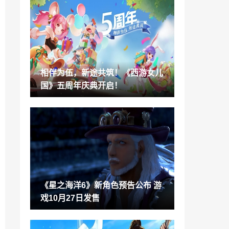
《宝可梦GO》开发商AR新作《漫威英雄
世界》公布
2022-09-10
类魂新作《匹诺曹的谎言》再曝31分钟实
机演示视频
2022-09-10
相伴为伍，新途共筑！《西游女儿
小米“灵动岛”要来了！第三方主题已火速
国》五周年庆典开启！
开发完毕
2022-09-10
《神海》主创漫威游戏公布 可控制美队、
黑豹等四个角色
2022-09-10
明早4点迪士尼&漫威游戏发布会 时长23分
钟
2022-09-10
《星之海洋6》新角色预告公布 游
传闻：任天堂直面会下周仍会举行
戏10月27日发售
2022-09-10
《神秘海域：盗贼遗产合集》PC版10月19