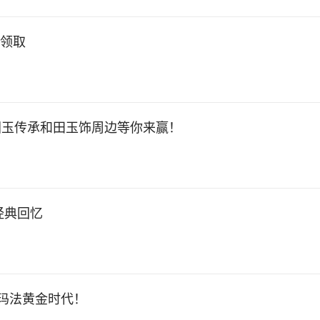
费领取
国玉传承和田玉饰周边等你来赢！
经典回忆
启玛法黄金时代！