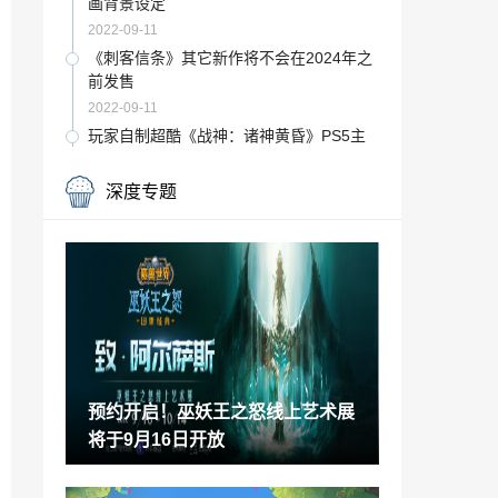
画背景设定
2022-09-11
《刺客信条》其它新作将不会在2024年之
前发售
2022-09-11
玩家自制超酷《战神：诸神黄昏》PS5主
机外壳出售
2022-09-10
深度专题
Steam Deck官方维修服务上线：保修范围
内可免费修
2022-09-10
RTX 40系显卡终于来了！NVIDIA官宣发
布会
2022-09-10
视觉小说新作《特隆：身份》公布 讲述侦
探故事
预约开启！巫妖王之怒线上艺术展
2022-09-10
将于9月16日开放
今年你买的阳澄湖大闸蟹可能是假的 蟹还
没长大呢
2022-09-10