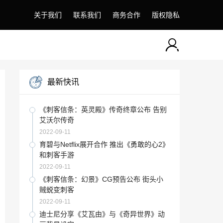
关于我们
联系我们
商务合作
版权隐私
最新快讯
《刺客信条：英灵殿》传奇终章公布 告别
艾沃尔传奇
2022-09-11
育碧与Netflix展开合作 推出《勇敢的心2》
和刺客手游
2022-09-11
《刺客信条：幻景》CG预告公布 街头小
贼蜕变刺客
2022-09-11
迪士尼分享《艾瓦由》与《奇异世界》动