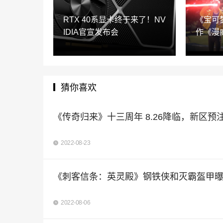
RTX 40系显卡终于来了！NV
《宝可
IDIA官宣发布会
作《漫
猜你喜欢
《传奇归来》十三周年 8.26降临，新区预
2022-08-23
《刺客信条：英灵殿》钢铁侠和灭霸盔甲
2022-08-06