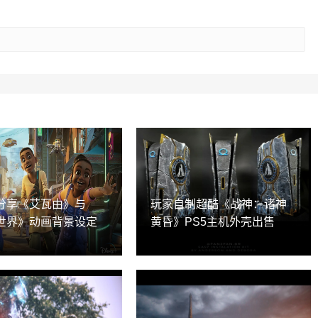
分享《艾瓦由》与
玩家自制超酷《战神：诸神
世界》动画背景设定
黄昏》PS5主机外壳出售