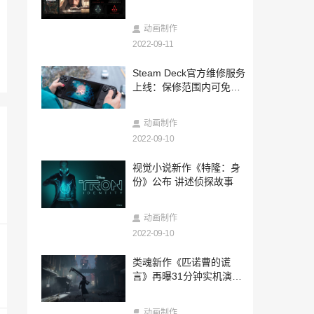
2022-09-10
肯德基回应拒收现金：无接触点餐可让人
动画制作
手机代下 网友纷纷不接受
2022-09-11
2022-09-10
Steam Deck官方维修服务
周鸿祎：360苦干十年 终于突破了这卡脖
上线：保修范围内可免费
子难题
修
2022-09-10
动画制作
SE注册新引擎商标Radec Engine
2022-09-10
2022-09-10
视觉小说新作《特隆：身
英特尔和博通联手实现Wi-Fi 7里程碑 完成
份》公布 讲述侦探故事
业内首个跨供应商演示
2022-09-10
动画制作
大乱斗史蒂夫、艾莉克斯amiibo 现已正式
2022-09-10
发售
2022-09-09
类魂新作《匹诺曹的谎
《十三机兵防卫圏》推出官方主题周边 现
言》再曝31分钟实机演示
已开启预售
视频
2022-09-09
动画制作