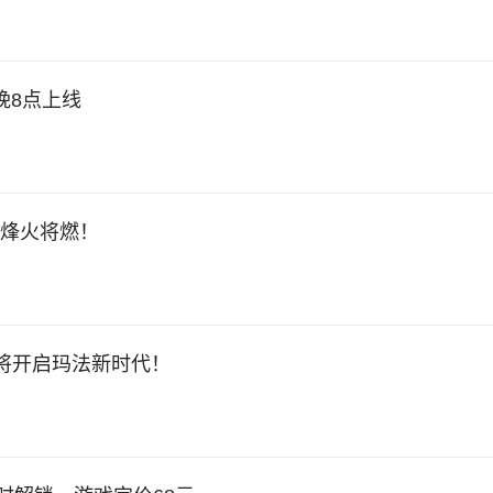
晚8点上线
区烽火将燃！
将开启玛法新时代！