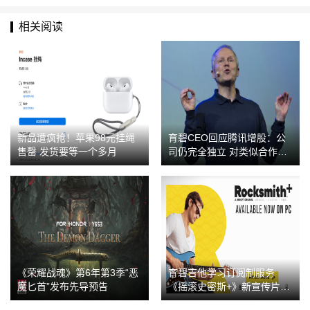
相关阅读
新品遭疯抢！苹果98元挂绳
育碧CEO回应腾讯增股：公
售罄 发货要等一个多月
司仍完全独立 对类似合作持
开放态度
《荣耀战魂》第6年第3季“恶
育碧吉他学习订阅制服务
魔匕首”发布先导预告
《摇滚史密斯+》新宣传片发
布