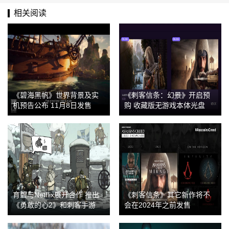
相关阅读
《碧海黑帆》世界背景及实
《刺客信条：幻景》开启预
机预告公布 11月8日发售
购 收藏版无游戏本体光盘
育碧与Netflix展开合作 推出
《刺客信条》其它新作将不
《勇敢的心2》和刺客手游
会在2024年之前发售