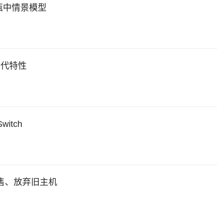
瓶中情景模型
世代特性
tch
发售、放弃旧主机