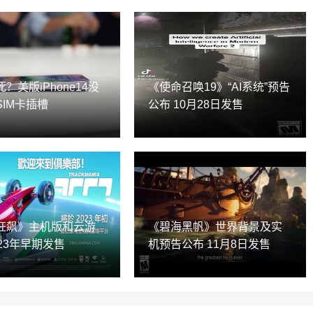
？美版iPhone14没
《使命召唤19》“AI系统”预告
SIM卡插槽
公布 10月28日发售
狂飙》主机版和云游
《碧海黑帆》世界背景及实
23年早期发售
机预告公布 11月8日发售