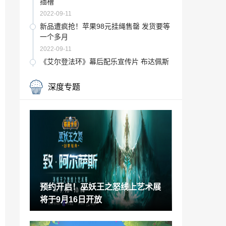
插槽
2022-09-11
新品遭疯抢！苹果98元挂绳售罄 发货要等
一个多月
2022-09-11
《艾尔登法环》幕后配乐宣传片 布达佩斯
电影管弦乐队演奏
2022-09-11
深度专题
《使命召唤19》“AI系统”预告公布 10月28
日发售
2022-09-11
育碧CEO回应腾讯增股：公司仍完全独立
对类似合作持开放态度
2022-09-11
炉石总监卡牌新作《漫威Snap》将于10月
正式上市
预约开启！巫妖王之怒线上艺术展
2022-09-11
将于9月16日开放
《荣耀战魂》第6年第3季“恶魔匕首”发布
先导预告
2022-09-11