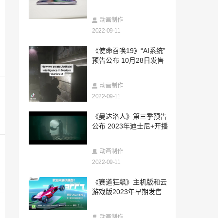
2022-09-11
《刺客信条：幻景》CG预告公布 街头小
动画制作
贼蜕变刺客
2022-09-11
2022-09-11
《使命召唤19》“AI系统”
迪士尼分享《艾瓦由》与《奇异世界》动
预告公布 10月28日发售
画背景设定
2022-09-11
动画制作
《刺客信条》其它新作将不会在2024年之
前发售
2022-09-11
2022-09-11
《曼达洛人》第三季预告
玩家自制超酷《战神：诸神黄昏》PS5主
公布 2023年迪士尼+开播
机外壳出售
2022-09-10
动画制作
Steam Deck官方维修服务上线：保修范围
2022-09-11
内可免费修
2022-09-10
《赛道狂飙》主机版和云
RTX 40系显卡终于来了！NVIDIA官宣发
游戏版2023年早期发售
布会
2022-09-10
动画制作