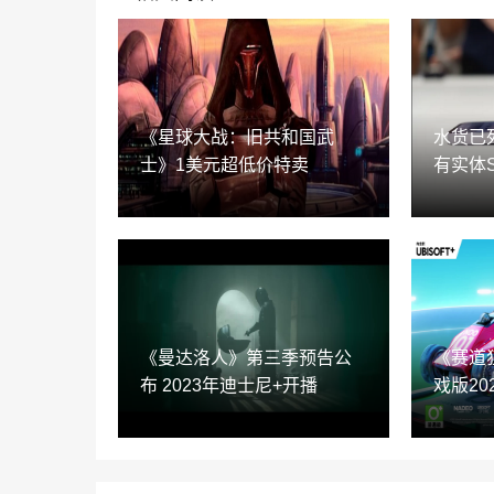
《星球大战：旧共和国武
水货已死
士》1美元超低价特卖
有实体
《曼达洛人》第三季预告公
《赛道
布 2023年迪士尼+开播
戏版20