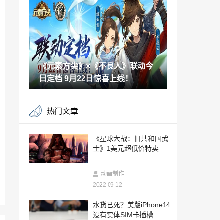
月8日发售
2022-09-11
D23展会：《重返猴岛》开发者更新预告
片
2022-09-11
《元素方尖》×《不良人》联动今
雷曼归来！《马力欧+疯狂兔子星耀之愿》
DLC公布
日定档 9月22日惊喜上线！
2022-09-11
《刺客信条：幻景》开启预购 收藏版无游
热门文章
戏本体光盘
2022-09-11
5款未来《刺客信条》公布：中国+日本
《星球大战：旧共和国武
+恐怖+多人游戏
士》1美元超低价特卖
2022-09-11
《刺客信条：英灵殿》传奇终章公布 告别
动画制作
艾沃尔传奇
2022-09-12
2022-09-11
育碧与Netflix展开合作 推出《勇敢的心2》
水货已死？美版iPhone14
和刺客手游
没有实体SIM卡插槽