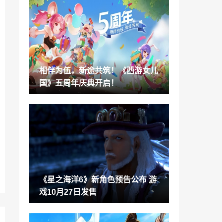
《马力欧+疯狂兔子星耀之愿》BOSS战详
解演示
2022-09-11
《曼达洛人》第三季预告公布 2023年迪士
尼+开播
2022-09-11
相伴为伍，新途共筑！《西游女儿
育碧吉他学习订阅制服务《摇滚史密斯+》
国》五周年庆典开启！
新宣传片发布
2022-09-11
祖龙开发MMO手游 《阿凡达：清算》公
布开发者预告
2022-09-11
《赛道狂飙》主机版和云游戏版2023年早
期发售
2022-09-11
《星之海洋6》新角色预告公布 游
《刺客信条：幻景》官方4K截图公布
戏10月27日发售
2022-09-11
《碧海黑帆》世界背景及实机预告公布 11