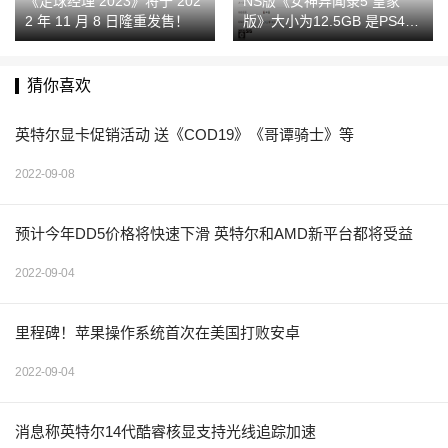
《足球经理 2023》将于 202
NS版《女神异闻录5 皇家
2 年 11 月 8 日隆重发售！
版》大小为12.5GB 是PS4版
的三分之一
猜你喜欢
英特尔显卡促销活动 送《COD19》《哥谭骑士》等
2022-09-08
预计今年DD5价格将快速下滑 英特尔和AMD新平台都将受益
2022-09-04
里程碑！苹果操作系统首次在美国打败安卓
2022-09-04
消息称英特尔14代酷睿核显支持光线追踪加速