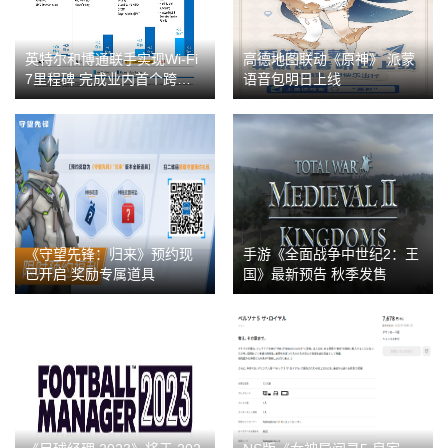
英特尔和博通联手实现Wi-Fi
高德地图联动《原神》 派蒙
7里程碑 完成业内首个跨供应
语音包明日上线
商演示
《守望先锋：归来》预约现
手游《全面战争中世纪2：王
已开启 奖励专属道具
国》最新预告 秋季发售