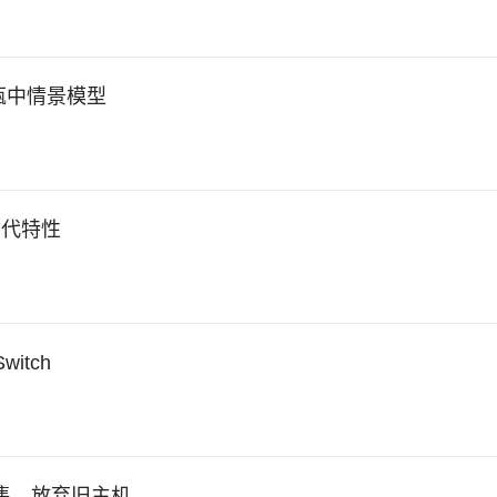
瓶中情景模型
世代特性
tch
发售、放弃旧主机