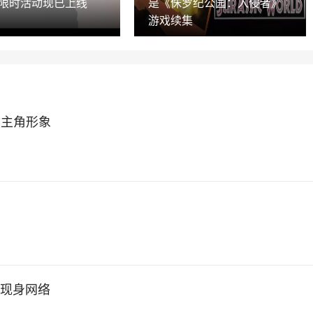
 限时活动现已上线
是《侏罗纪公园：入侵者》
游戏续集
》主角形象
期
戏现身网络