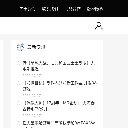
关于我们
联系我们
商务合作
版权隐私
最新快讯
传《星球大战：旧共和国武士重制版》无
限期推迟
2022-07-27
《龙腾世纪》制作人领导新工作室 开发3A
游戏
2022-07-27
《偶像大师》17周年「MR企划」 天海春
香特别PV公开
2022-07-27
任天堂米哈游等厂商确认参加9月PAX We