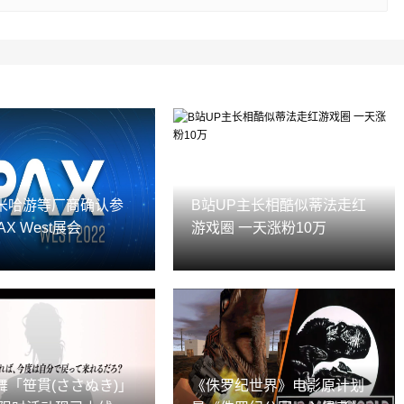
米哈游等厂商确认参
B站UP主长相酷似蒂法走红
AX West展会
游戏圈 一天涨粉10万
舞「笹貫(ささぬき)」
《侏罗纪世界》电影原计划