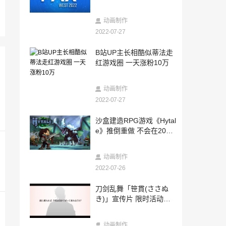
2022-07-26
暴雪澄清战网出现《暗黑破坏神4》B测文
动画制作
件：仅供内部使用
2022-07-27
2022-07-26
B站UP主长相酷似蒂法走
Switch总销量达到1.1亿 即将突破索尼PS4
红游戏圈 一天涨粉10万
记录
2022-07-26
动画制作
PC 版《最后生还者 第一部》将在 PS5 版
发售「不久之后」推出
2022-07-27
2022-07-26
沙盒建造RPG游戏《Hytal
Switch总销量达到1.1亿 即将突破索尼PS4
e》推倒重做 不会在2023
记录
年推出
2022-07-26
动画制作
独立游戏工作室Tender Claws宣布工会化
2022-07-26
2022-07-26
刀剑乱舞「笹貫(ささぬ
《Apex英雄》官方确认第14赛季将提高玩
き)」宣传片 限时活动现
家等级上限
已上线
2022-07-26
动画制作