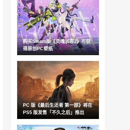
沙盒建造RPG游戏《Hytale》推倒重做 不
会在2023年推出
2022-07-26
欢迎来到游戏新时代 罗技G推出全新Auror
a极光系列游戏外设产品
2022-07-26
购买Steam版《灵魂骇客2》可获
万代《偶像大师》芹泽朝日全新高端手办
得原创PC壁纸
极致造型可爱美丽
2022-07-26
刀剑乱舞「笹貫(ささぬき)」宣传片 限时
活动现已上线
2022-07-26
Neowiz PC游戏 “Age of Solitaire”，Stea
m全球正式上市
2022-07-26
PC 版《最后生还者 第一部》将在
“小蓝标”没了：诺基亚确认不再与蔡司合
PS5 版发售「不久之后」推出
作
2022-07-26
《侏罗纪世界》电影原计划是《侏罗纪公