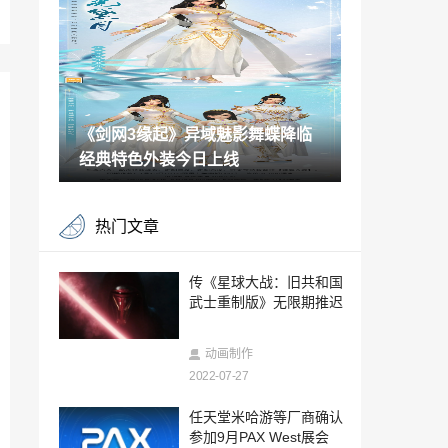
园：入侵者》游戏续集
2022-07-26
巧夺天工！全新《剑侠世界3》国风美妆捏
脸视频曝光
2022-07-26
《剑网3缘起》异域魅影舞蝶降临
《哥谭骑士》新概念艺术图：蝙蝠女和猫
头鹰法庭
经典特色外装今日上线
2022-07-26
购买Steam版《灵魂骇客2》可获得原创P
热门文章
C壁纸
2022-07-26
逆战十周年猎场塔防终极毕业 送全新近战
传《星球大战：旧共和国
星能偃月
武士重制版》无限期推迟
2022-07-26
西山居CEO郭炜炜《精品游戏的未来之
动画制作
路》
2022-07-27
2022-07-26
冠军今天诞生 《魔域手游》军团战决赛直
任天堂米哈游等厂商确认
播燃炸来袭
参加9月PAX West展会