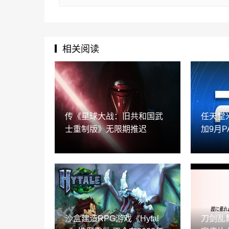
相关阅读
传《星球大战：旧共和国武
任天堂
士重制版》无限期推迟
加9月P
沙盒建造RPG游戏《Hytal
刀剑乱