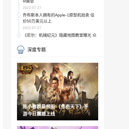
st展会
2022-07-27
乔布斯本人拥有的Apple-1原型机拍卖 估
价50万美元以上
2022-07-27
《尼尔：机械纪元》隐藏地图教堂曝光 众
人好兴奋
2022-07-27
深度专题
B站UP主长相酷似蒂法走红游戏圈 一天涨
粉10万
2022-07-27
陈小春群星领衔 《传奇天下》手游今日震
撼上线
2022-07-26
Level5发布《闪电十一人》新作开发进展
Switch版对应触屏
陈小春群星领衔 《传奇天下》手
2022-07-26
游今日震撼上线
AOC推出新款保时捷设计联名显示器：27
英寸2K170Hz，首发2999元
2022-07-26