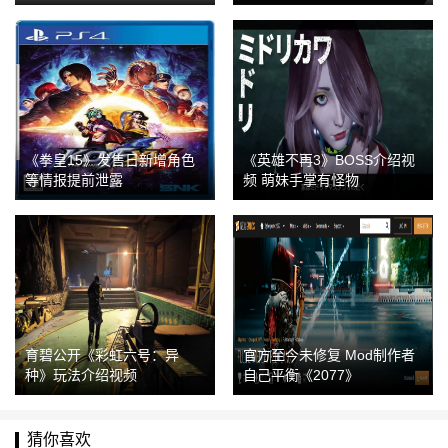
C
《拳皇15》发售日新增角色
《英雄不再3》BOSS介绍视
等情报提前泄露
频 萌妹手掌有怪物
育碧公开《彩虹六号：异
官方至今未修复 Mod制作者
种》玩法介绍视频
自己平衡《2077》
猜你喜欢