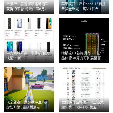
金腰带—般是哪项运动冠军
苹果疯狂生产iPhone 13首批
获得的荣誉 蚂蚁庄园8月22
备货量曝光：高达1亿台
日答案
华为商城开卖二手手机 官方
特斯拉D1芯片拥有500亿个
认证99新
晶体管 AI算力可扩展至百亿
亿级别
《辛普森一家：横冲直撞》
微博游戏品牌榜：《王者荣
虚幻引擎5重制版演示
耀》第一《原神》第五