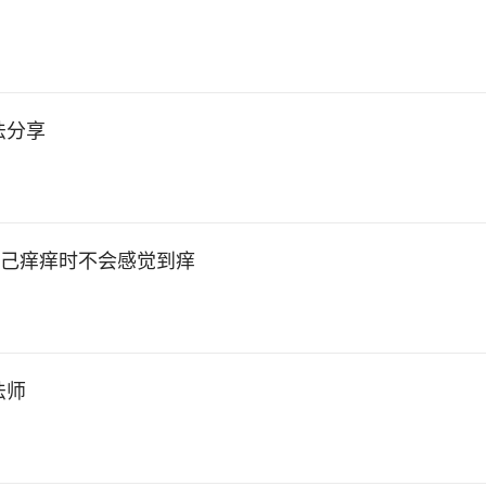
法分享
自己痒痒时不会感觉到痒
法师