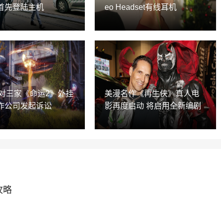
首先登陆主机
eo Headset有线耳机
ie对三家《命运2》外挂
美漫名作《再生侠》真人电
作公司发起诉讼
影再度启动 将启用全新编剧
攻略