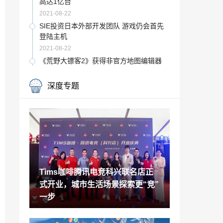
高达1亿台
2021-08-22
SIE投资日本外部开发团队 游戏仍会首先
登陆主机
2021-08-22
《荒野大镖客2》获得非官方地图编辑器
2021-08-22
深度专题
华为商城开卖二手手机 官方认证99新
2021-08-22
微软发布60美元的Xbox Stereo Headset
有线耳机
2021-08-22
《使命召唤18》预告没有动视logo？动视
Tims咖啡腾讯电竞科兴联名店正
称这是创意之举
式开业，城市生活场景探索更“竞”
2021-08-22
一步
特斯拉D1芯片拥有500亿个晶体管 AI算力
可扩展至百亿亿级别
2021-08-22