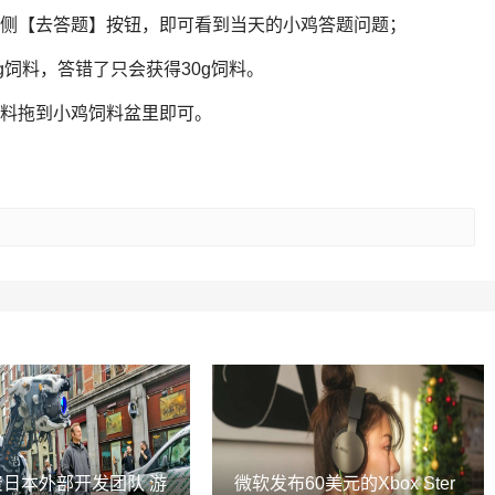
右侧【去答题】按钮，即可看到当天的小鸡答题问题；
g饲料，答错了只会获得30g饲料。
饲料拖到小鸡饲料盆里即可。
投资日本外部开发团队 游
微软发布60美元的Xbox Ster