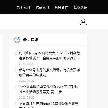
关于我们
联系我们
商务合作
版权隐私
最新快讯
蚂蚁庄园8月22日答案大全 WiFi辐射会危
害身体健康吗、金腰带—般是哪项运动冠
军获得的荣誉
2021-08-22
参与公众号末尾的推文活动，有机会获得
哪位英雄的皮肤呢
2021-08-22
Tims咖啡腾讯电竞科兴联名店正式开业，
城市生活场景探索更“竞”一步
2021-08-22
苹果疯狂生产iPhone 13首批备货量曝光：