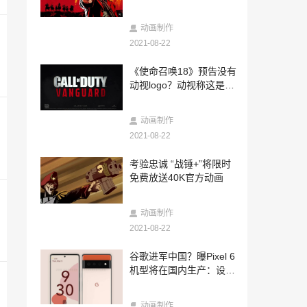
2021-08-21
SFC与MD老游戏回归 《迪士尼经典游戏
动画制作
合集》获评级
2021-08-22
2021-08-21
《使命召唤18》预告没有
《博德之门3》趣味BUG：温柔女子一直
动视logo？动视称这是创
“照看”玩家
意之举
2021-08-21
动画制作
《英雄不再3》BOSS战新实机演示 8月27
日发售
2021-08-22
2021-08-21
考验忠诚 “战锤+”将限时
蔚来事故后理想小鹏修改辅助驾驶文案 高
免费放送40K官方动画
级自动没了
2021-08-21
动画制作
业界分析 任天堂为何不举办《马车8豪华
2021-08-22
版》电竞大会
2021-08-21
谷歌进军中国？曝Pixel 6
重温经典 《暗黑破坏神2：重制版》公测
机型将在国内生产：设计
今日启动
独特
2021-08-21
动画制作