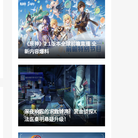
《狂野之心》PS4/Switch版将于年内推出
2021-08-22
考验忠诚 “战锤+”将限时免费放送40K官方
动画
2021-08-22
《原神》2.1版本全球前瞻直播 全
《原神》2.1版本全球前瞻直播 全新内容
新内容爆料
爆料
2021-08-21
《辛普森一家：横冲直撞》虚幻引擎5重制
版演示
2021-08-21
Bungie对三家《命运2》外挂软件制作公
司发起诉讼
2021-08-21
深夜响起的求救铃声！赏金侦探X
谷歌进军中国？曝Pixel 6机型将在国内生
法医秦明悬疑升级！
产：设计独特
2021-08-21
微博游戏品牌榜：《王者荣耀》第一《原