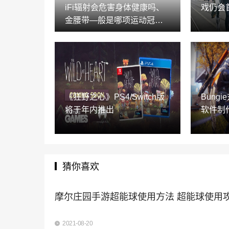
iFi辐射会危害身体健康吗、
戏仍会
金腰带—般是哪项运动冠军
获得的荣誉
《狂野之心》PS4/Switch版
Bung
将于年内推出
软件制
猜你喜欢
摩尔庄园手游超能球使用方法 超能球使用
2021-08-20