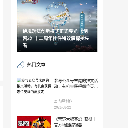
神》第五
2021-08-21
美漫名作《再生侠》真人电影再度启动 将
启用全新编剧
绝境玩法创新模式正式曝光 《剑
2021-08-21
网3》十二周年挂件特效震撼抢先
《英雄不再3》开场15分钟演示欣赏 26日
举行直播活动
看
2021-08-21
第三“鼠”称生存游戏《逃离：生存系列》9
热门文章
月28日发售
2021-08-21
物以稀为贵？索尼PSV掌机记忆棒竟标价2
参与公众号末尾的推文活
45美元
动，有机会获得哪位英雄
2021-08-21
的皮肤呢
乔布斯亲笔签名的Apple II手册 拍卖了511
动画制作
万元
2021-08-22
2021-08-21
《沙丘》片长2小时35分钟 国内已过审待
《荒野大镖客2》获得非
定档
官方地图编辑器