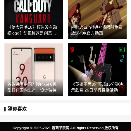
《使命召唤18》预告没有动
考验忠诚 “战锤+”将限时免费
视logo？动视称这是创意之
放送40K官方动画
举
谷歌进军中国？曝Pixel 6机
《英雄不再3》开场15分钟演
型将在国内生产：设计独特
示欣赏 26日举行直播活动
猜你喜欢
Copyright © 2005-2021 游戏学院网 All Rights Reserved 版权所有