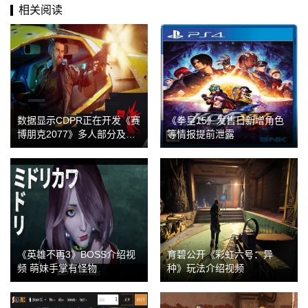
相关阅读
数据显示CDPR正在开发《赛
《拳皇15》发售日新增角色
博朋克2077》多人部分及DL
等情报提前泄露
C
《英雄不再3》BOSS介绍视
育碧公开《彩虹六号：异
频 萌妹手掌有怪物
种》玩法介绍视频