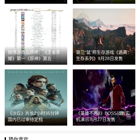
亿级别
微博游戏品牌榜：《王者荣
第三“鼠”称生存游戏《逃离：
耀》第一《原神》第五
生存系列》9月28日发售
《沙丘》片长2小时35分钟
《英雄不再3》BOSS战新实
国内已过审待定档
机演示 8月27日发售
猜你喜欢