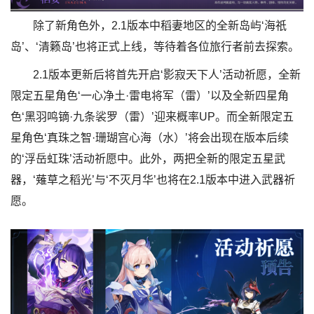
除了新角色外，2.1版本中稻妻地区的全新岛屿‘海祇
岛’、‘清籁岛’也将正式上线，等待着各位旅行者前去探索。
2.1版本更新后将首先开启‘影寂天下人’活动祈愿，全新
限定五星角色‘一心净土·雷电将军（雷）’以及全新四星角
色‘黑羽鸣镝·九条裟罗（雷）’迎来概率UP。而全新限定五
星角色‘真珠之智·珊瑚宫心海（水）’将会出现在版本后续
的‘浮岳虹珠’活动祈愿中。此外，两把全新的限定五星武
器，‘薙草之稻光’与‘不灭月华’也将在2.1版本中进入武器祈
愿。