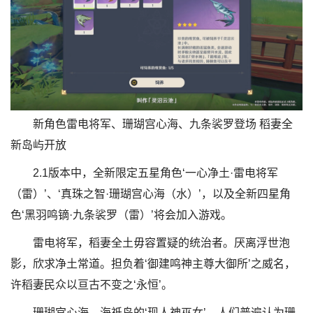
新角色雷电将军、珊瑚宫心海、九条裟罗登场 稻妻全
新岛屿开放
2.1版本中，全新限定五星角色‘一心净土·雷电将军
（雷）’、‘真珠之智·珊瑚宫心海（水）’，以及全新四星角
色‘黑羽鸣镝·九条裟罗（雷）’将会加入游戏。
雷电将军，稻妻全土毋容置疑的统治者。厌离浮世泡
影，欣求净土常道。担负着‘御建鸣神主尊大御所’之威名，
许稻妻民众以亘古不变之‘永恒’。
珊瑚宫心海，海祇岛的‘现人神巫女’。人们普遍认为珊