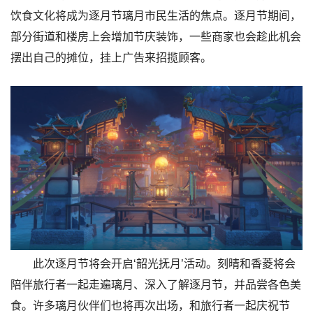
饮食文化将成为逐月节璃月市民生活的焦点。逐月节期间，
部分街道和楼房上会增加节庆装饰，一些商家也会趁此机会
摆出自己的摊位，挂上广告来招揽顾客。
此次逐月节将会开启‘韶光抚月’活动。刻晴和香菱将会
陪伴旅行者一起走遍璃月、深入了解逐月节，并品尝各色美
食。许多璃月伙伴们也将再次出场，和旅行者一起庆祝节