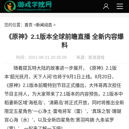
您的位置：
首页
>
新闻动态
>
《原神》2.1版本全球前瞻直播 全新内容爆
料
时间：2021-08-21 20:35:00
来源：新浪游戏
随着提瓦特大陆的故事进一步展开，《原神》2.1版
本‘韶光抚月，天下人间’也将于9月1日上线。8月20日，
《原神》2.1版本前瞻特别节目正式播出，大伟哥再次担任
节目主持人，为大家带来了2.1版本的内容预告。2.1版本中
稻妻新区域‘海祇岛’、‘清籁岛’将正式开放，同时将推出全新
限定五星角色‘一心净土·雷电将军（雷）’、‘真珠之智·珊瑚
宫心海（水）’，以及全新四星角色‘黑羽鸣镝·九条裟罗
（雷）’。一起来了解一下吧！