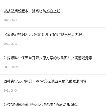
逆战暑期新版本，鲲系塔防热血上线
2021-08-11
《最终幻想14》5.5版本“死斗至黎明”现已登录国服
2021-08-11
外媒爆料：任天堂开幕式原方案的效果图！充满游戏元素
2021-08-09
原神宵宫up池内容一览 宵宫up池四星角色武器池内容
2021-08-04
外媒DF爆料他们已经看过PSVR2的配置 很强悍