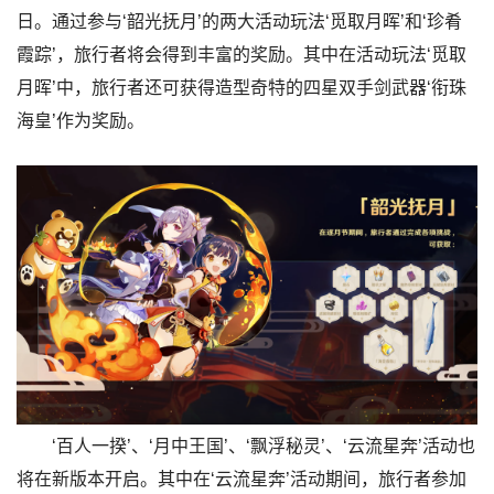
日。通过参与‘韶光抚月’的两大活动玩法‘觅取月晖’和‘珍肴
霞踪’，旅行者将会得到丰富的奖励。其中在活动玩法‘觅取
月晖’中，旅行者还可获得造型奇特的四星双手剑武器‘衔珠
海皇’作为奖励。
‘百人一揆’、‘月中王国’、‘飘浮秘灵’、‘云流星奔’活动也
将在新版本开启。其中在‘云流星奔’活动期间，旅行者参加