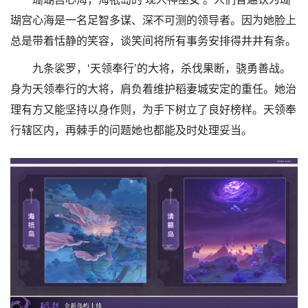
瑚宫心海是一名足智多谋、深不可测的领导者。因为她脸上
总是带着恬静的笑容，谈笑间将所有事务安排得井井有条。
九条裟罗，‘天领奉行’的大将，杀伐果断，骁勇善战。
身为天领奉行的大将，肩负着维护稻妻城安定的重任。她治
理有方又能坚持以身作则，为手下树立了良好榜样。天领奉
行辖区内，再棘手的问题她也都能及时处理妥当。