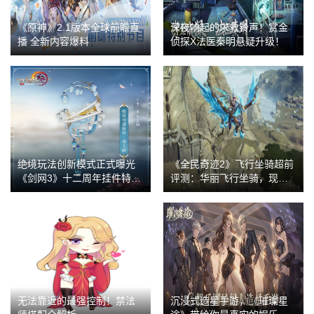
《原神》2.1版本全球前瞻直
深夜响起的求救铃声！赏金
播 全新内容爆料
侦探X法医秦明悬疑升级！
绝境玩法创新模式正式曝光
《全民奇迹2》飞行坐骑超前
《剑网3》十二周年挂件特效
评测：华丽飞行坐骑，现身
震撼抢先看
奇迹大陆
无法靠近的最强控制！禁法
沉浸式造星手游，《璀璨星