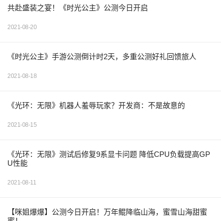
共赴盛装之宴！《时光公主》公测今日开启
2021-08-20
《时光公主》手游公测倒计时2天，多重公测好礼回馈旅人
2021-08-18
《光环：无限》机器人羞辱玩家？开发商：不是故意的
2021-08-15
《光环：无限》测试后修复9系显卡问题 降低CPU负载提高GP
U性能
2021-08-11
【咪姐爆爆】公测今日开启！万年鲲降临山海，蜜雪山海甜蜜
蜜！