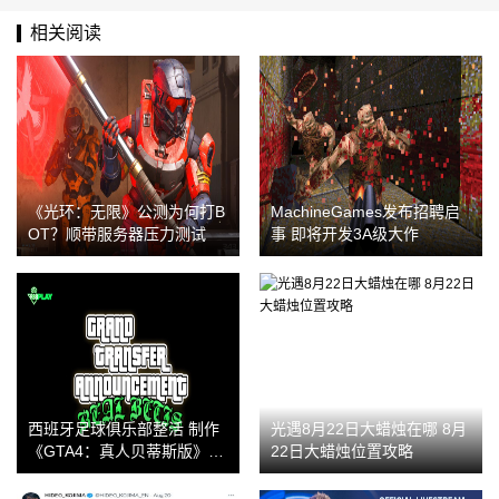
相关阅读
《光环：无限》公测为何打B
MachineGames发布招聘启
OT？顺带服务器压力测试
事 即将开发3A级大作
西班牙足球俱乐部整活 制作
光遇8月22日大蜡烛在哪 8月
《GTA4：真人贝蒂斯版》视
22日大蜡烛位置攻略
频