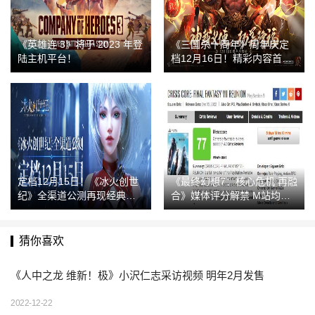
《英雄连 3》将于 2023 年登
《三国杀十周年》周年庆定
陆主机平台！
档12月16日！精彩内容首度
公开！
定档12月15日！《冰火创世
《最终幻想7：核心危机 再融
纪》全渠道公测再现经典魔
合》媒体评分解禁 M站均分7
幻
7
猜你喜欢
《人中之龙 维新！极》小沢仁志采访视频 明年2月发售
2022-12-22