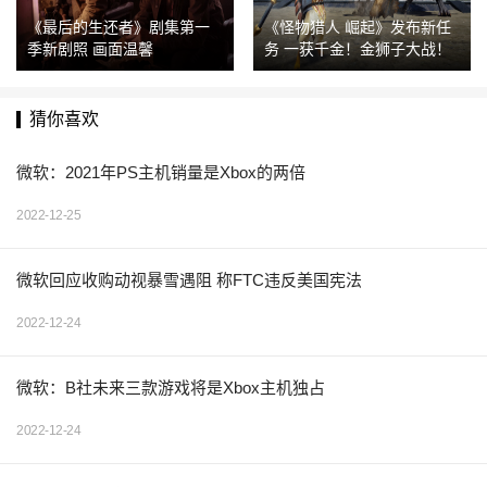
《最后的生还者》剧集第一
《怪物猎人 崛起》发布新任
季新剧照 画面温馨
务 一获千金！金狮子大战！
猜你喜欢
微软：2021年PS主机销量是Xbox的两倍
2022-12-25
微软回应收购动视暴雪遇阻 称FTC违反美国宪法
2022-12-24
微软：B社未来三款游戏将是Xbox主机独占
2022-12-24