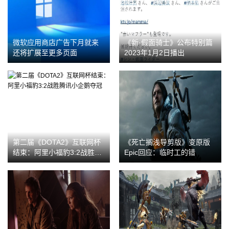
微软应用商店广告下月就来
《新·假面骑士》公布特别篇
还将扩展至更多页面
2023年1月2日播出
第二届《DOTA2》互联网杯
《死亡搁浅导剪版》变原版
结束：阿里小福豹3:2战胜腾
Epic回应：临时工的错
讯小企鹅夺冠