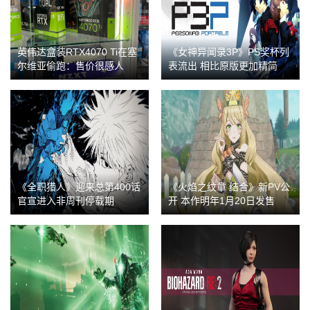
英伟达盒装RTX4070 Ti在塞
《女神异闻录3P》PS奖杯列
尔维亚偷跑：售价很感人
表流出 相比原版更加精简
《全职猎人》迎来总第400话
《火焰之纹章 结合》新PV公
官宣进入非周刊停载期
开 本作明年1月20日发售