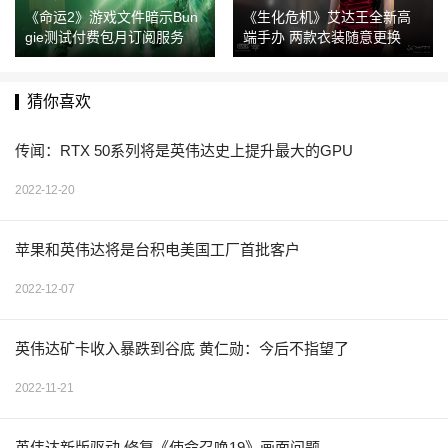
《命运2》游戏文件暗示Bun
《生化危机》艾达王全新高
gie测试付费包月订阅服务
端手办 两款衣装随意更换
猜你喜欢
传闻：RTX 50系列将是英伟达史上提升最大的GPU
2022-12-20
苹果和英伟达将是台积电美国工厂首批客户
2022-12-07
英伟达矿卡收入暴跌到谷底 黄仁勋：今后不指望了
2022-11-21
英伟达新版驱动 修复《使命召唤19》画面问题