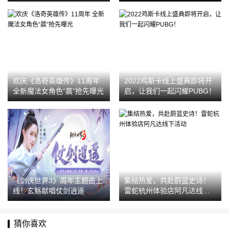
启
欢庆《洛奇英雄传》11周年
2022鸡斯卡线上盛典即将开
全新魔法女角色“晨”抢先曝光
启，让我们一起闪耀PUBG！
《剑侠世界3》周年主题曲上
集结热爱，共赴蔚蓝史诗！
线！玄觞献唱仗剑逍遥
雷蛇杭州体验店阿凡达线下
活动
猜你喜欢