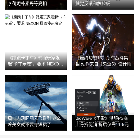
李荷妮朴素丹等亮相
触觉反馈和触控板
《跑跑卡丁车》韩服玩家发
《最终幻想16》所有战斗集
起“卡车示威”，要求 NEXON
锦 动作来自《鬼泣5》设计师
撤回停运决定
周一内涵囧图云飞系列 这么
BioWare《圣歌》港服PS商
冷美女就不要穿短裙了
店骨折促销 折后仅需11.5元