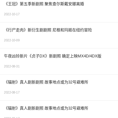
《王冠》第五季新剧照 聚焦查尔斯戴安娜离婚
2022-10-17
《行尸走肉》新衍生剧剧照 尼根和玛姬在纽约冒险
2022-10-09
午夜凶铃新片《贞子DX》新剧照 确定上映MX4D/4DX版
2022-08-31
《辐射》真人剧新剧照 故事地点或为32号避难所
2022-08-17
《辐射》真人剧新剧照 故事地点或为32号避难所