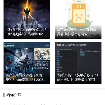
《暗黑地牢》销量突破600万
日本美女模特miyabi福利图
《暗黑地牢2》跳票至2023年
赏 甜美性感皆可驾驭
Q2
国产文字冒险游戏《妖闻
“传统艺能” 《装甲核心6》St
录》Steam页面上线 2023年
eam被贴上“恋爱模拟”标签
Q1发售
猜你喜欢