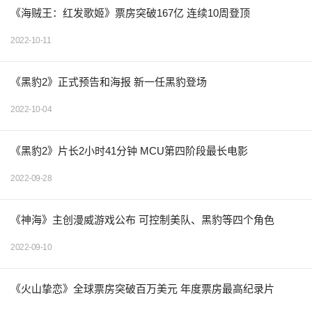
《海贼王：红发歌姬》票房突破167亿 连续10周登顶
2022-10-11
《黑豹2》正式预告和海报 新一任黑豹登场
2022-10-04
《黑豹2》片长2小时41分钟 MCU第四阶段最长电影
2022-09-28
《神海》主创漫威游戏公布 可控制美队、黑豹等四个角色
2022-09-10
《火山挚恋》全球票房突破百万美元 年度票房最高纪录片