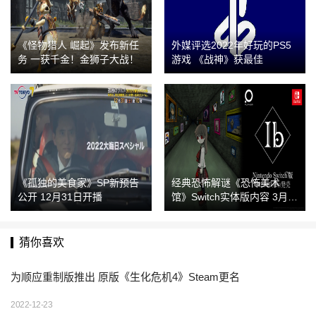
《怪物猎人 崛起》发布新任
外媒评选2022年好玩的PS5
务 一获千金！金狮子大战！
游戏 《战神》获最佳
《孤独的美食家》SP新预告
经典恐怖解谜《恐怖美术
公开 12月31日开播
馆》Switch实体版内容 3月9
日发售
猜你喜欢
为顺应重制版推出 原版《生化危机4》Steam更名
2022-12-23