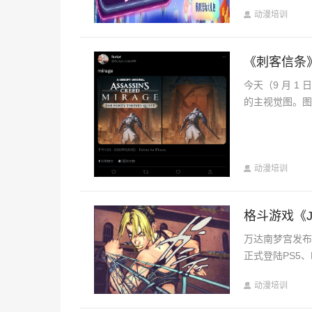
动漫培训
《刺客信条
今天（9 月 1 
的主视觉图。图
动漫培训
格斗游戏《J
万达南梦宫发布
正式登陆PS5、PS
动漫培训