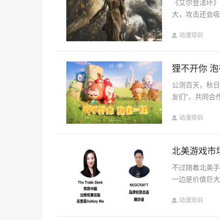
《艾尔登法环》
大，攻击还会吸
动漫培训
狸不开你 泡
公测百天，秋日
友们”，共同合
动漫培训
北美游戏市
不过随着北美
一边是价值巨大
动漫培训