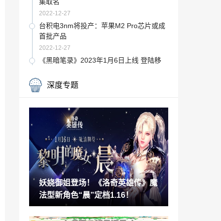
集取名
2022-12-27
台积电3nm将投产：苹果M2 Pro芯片或成
首批产品
2022-12-27
《黑暗笔录》2023年1月6日上线 登陆移
动端和Steam
2022-12-27
深度专题
动画《Pop子与Pipi美》玩梗《FF14》 吉
田P拒绝出镜
2022-12-27
庆祝新年到来 《麻布仔大冒险》添加新服
装和表情
2022-12-27
张艺谋新片《满江红》发布定档预告 大年
初一上映
妖娆御姐登场！《洛奇英雄传》魔
2022-12-27
法型新角色“晨”定档1.16！
《龙珠超 超级人造人》悟饭角色预告公开
1月6日内地上映
2022-12-27