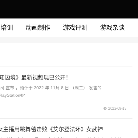
漫培训
动画制作
游戏评测
游戏杂谈
未知边境》最新视频现已公开！
宣布 ，预计于 2022 年 11月 8 日 （周二） 发售的
layStation®5 PlayStation®4
2022-09-13
女主播用跳舞毯击败《艾尔登法环》女武神