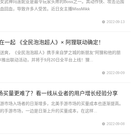
女武神玛莲妮亚是最令玩家头疼的Boss之一。其动作快、攻击范围
血回血，导致许多人受苦。近日女主播MissMikk
2022-09-13
在一起 《全民泡泡超人》× 阿狸联动确定！
送爽，《全民泡泡超人》携手来自梦之城的新朋友“阿狸和他的朋
作推出联动活动，并将于9月20日全平台上线！狸...
2022-09-09
场买量更难了？看一线从业者的用户增长经验分享
手游市场入场者的日渐增多，北美手游市场的买量成本也逐渐提高。
的手游市场，一边是日渐上升的买量成本，在这样...
2022-09-08