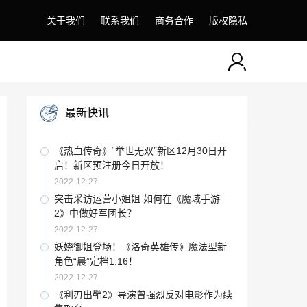
关于我们
联系我们
商务合作
版权隐私
最新快讯
《热血传奇》“举世无双”新区12月30日开
启！新区预注册今日开放！
2022-12-27
突击采访运营小姐姐 如何在《魔域手游
2》中做好军团长？
2022-12-27
妖娆御姐登场！《洛奇英雄传》魔法型新
角色“晨”定档1.16！
2022-12-27
《利刃出鞘2》导演曾强烈反对电影作为续