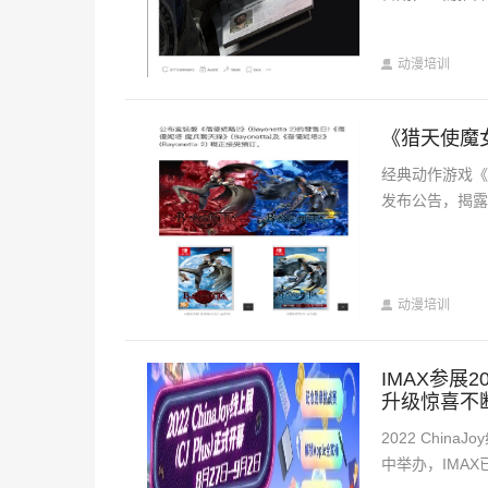
动漫培训
《猎天使魔
经典动作游戏《
发布公告，揭露
动漫培训
IMAX参展2
升级惊喜不
2022 Chin
中举办，IMAX已