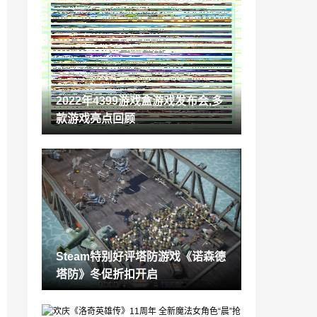
Esports Charts：《英雄联盟》是2022年
收视率最高的电竞项目
2022-12-27
《英雄传说：黎之轨迹2》宣布登陆Steam
中文版同步
2022-12-27
2022年4399游戏盒游戏发布会,多
2022年4399游戏盒游戏发布会,多款游戏
款游戏亮点回顾
亮点回顾
2022-12-27
《黑豹2》全球票房现已超过8亿美元
2022-12-27
《小鬼当家》是2022年被盗版最多的经典
圣诞电影
2022-12-27
Steam特别好评塔防游戏《诺森德
Epic喜加一：《暗影火炬城》免费领取
塔防》冬促折扣开启
2022-12-27
《光环3》早期版本“Pimps at Sea”泄露