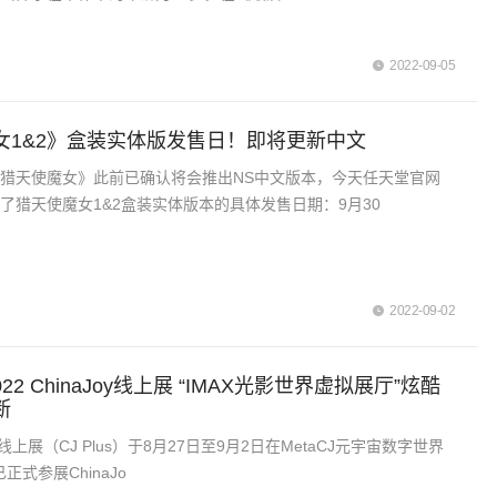
2022-09-05
女1&2》盒装实体版发售日！即将更新中文
猎天使魔女》此前已确认将会推出NS中文版本，今天任天堂官网
了猎天使魔女1&2盒装实体版本的具体发售日期：9月30
2022-09-02
022 ChinaJoy线上展 “IMAX光影世界虚拟展厅”炫酷
断
aJoy线上展（CJ Plus）于8月27日至9月2日在MetaCJ元宇宙数字世界
正式参展ChinaJo