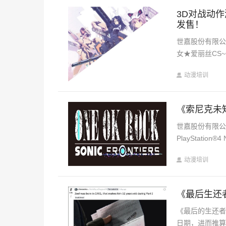
3D对战动作游戏
发售！
世嘉股份有限公
女★爱丽丝CS~Conc
动漫培训
《索尼克未知
世嘉股份有限公司宣
PlayStation®4 
动漫培训
《最后生还
《最后的生还者 
日期，进而推算