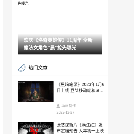
2022-12-27
苹果在日补缴9800万美元消费税：滥用iP
hone免税待遇
2022-12-27
欢庆《洛奇英雄传》11周年 全新
黑暗幻想JRPG《索迪斯之沙》现已上架St
eam
魔法女角色“晨”抢先曝光
2022-12-27
《暗黑地牢》销量突破600万 《暗黑地牢
热门文章
2》跳票至2023年Q2
2022-12-27
DF评2022年最佳画面游戏 《地平线：西
《黑暗笔录》2023年1月6
之绝境》登顶
日上线 登陆移动端和Stea
2022-12-27
m
MAGES.发表2022财年财报 共损失6.13亿
动画制作
日元
2022-12-27
2022-12-27
日本美女模特miyabi福利图赏 甜美性感皆
张艺谋新片《满江红》发
可驾驭
布定档预告 大年初一上映