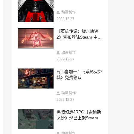
2022-12-27
柯南剧场版《黑铁的鱼影》新预告公开 明
动画制作
年4月上映
2022-12-27
2022-12-27
《英雄传说：黎之轨迹
3DM轻松一刻第891期 粘在盖子上的才是
2》宣布登陆Steam 中文
精华啊！
版同步
2022-12-27
动画制作
老外惊叹中国GPU崛起！但有一点无解
2022-12-27
2022-12-26
Epic喜加一：《暗影火炬
法国要重踢世界杯决赛？阿根廷70多万球
城》免费领取
迷请愿 要求“法国停止哭泣”
2022-12-26
动画制作
国产文字冒险游戏《妖闻录》Steam页面
2022-12-27
上线 2023年Q1发售
2022-12-26
黑暗幻想JRPG《索迪斯
微软应用商店广告下月就来 还将扩展至更
之沙》现已上架Steam
多页面
2022-12-26
动画制作