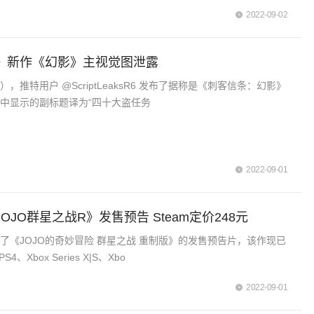
2022-09-02
》新作《幻影》主视觉图泄露
日），推特用户 @ScriptLeaksR6 发布了据称是《刺客信条：幻影》
中显示的副标题译为“四十大盗任务
2022-09-01
OJO群星之战R》发售预告 Steam定价248元
了《JOJO的奇妙冒险 群星之战 重制版》的发售预告片，该作现已
4、Xbox Series X|S、Xbo
2022-09-01