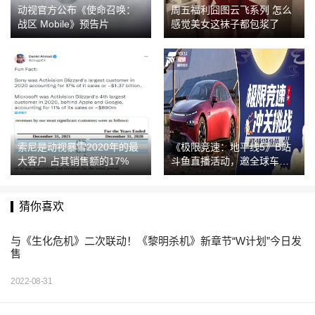
动视官方公布《使命召唤：
周五福利囧图云飞系列 怎么
战区 Mobile》预告片
感觉美女这袜子都包浆了
索尼是动视暴雪2020年的最
《极限竞速：地平线5》B站
大客户 占其销售额的17%
斗鱼直播活动，邀全球车手
共度中秋
猜你喜欢
与《生化危机》二次联动！《黎明杀机》新章节“W计划”今日发
售
2022-08-31