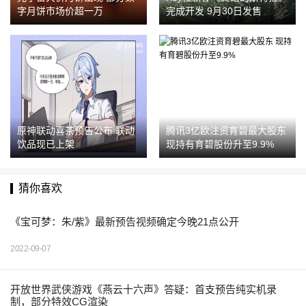
字月饼市场价超一万
完成开发 9月30日发售
原神联动喜茶预告公布 联动
腾讯3亿欧注资育碧最大股东
饮品现已上架
现持有育碧股份升至9.9%
猜你喜欢
《宝可梦：朱/紫》最新预告视频确定今晚21点公开
2022-09-07
开放世界武侠游戏《燕云十六声》答疑：首支预告纯实机录
制，部分特效CG渲染