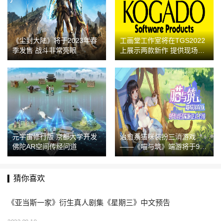
《尘封大陆》将于2023年春
工画堂工作室将在TGS2022
季发售 战斗非常亮眼
上展示两款新作 提供现场试
玩
元宇宙修行版 京都大学开发
治愈系猫咪装扮三消游戏
佛陀AR空间传经问道
——《喵与筑》端游将于9月
14日上线Steam国区
猜你喜欢
《亚当斯一家》衍生真人剧集《星期三》中文预告