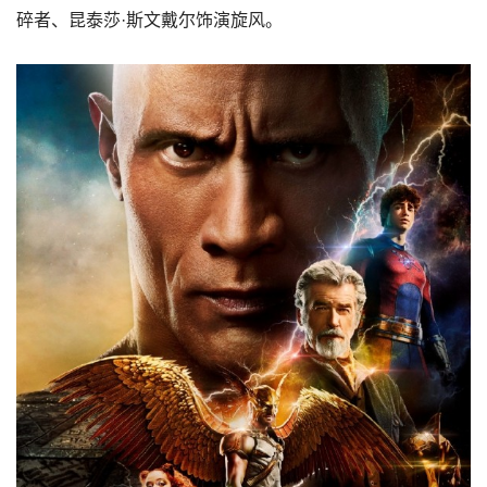
碎者、昆泰莎·斯文戴尔饰演旋风。