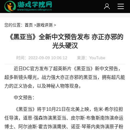
您的位置：
首页
>
游戏评测
>
《黑亚当》全新中文预告发布 亦正亦邪的
光头硬汉
时间：2022-09-09 10:06:12
来源：YouTube
近日DC官方发布了超英新片《黑亚当》新中文预告，
超多新镜头曝光，战力强大亦正亦邪的黑亚当，拥有超凡能
力的正义协会，以及神秘人物等现身。
中文预告：
《黑亚当》将于10月21日在北美上映，佐米·希尔拉担
任导演，道恩·强森饰演黑亚当、皮尔斯·布鲁斯南饰演命运
博士、阿尔迪斯·霍吉饰演鹰侠、诺亚·琴蒂内奥饰演原子粉