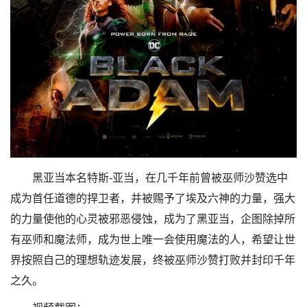
黑亚当本名特斯-亚当，在几千年前曾被巫师沙赞选中
成为首任道德的捍卫者，并被赐予了埃及六神的力量，强大
的力量使他的心灵被邪恶侵蚀，成为了黑亚当，企图除掉所
有巫师和魔法师，成为世上唯一会使用魔法的人，希望让世
界按照自己的理想轨迹发展，终被巫师沙赞打败并封印千年
之久。